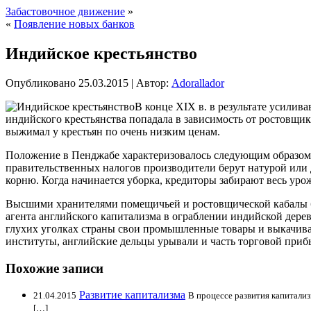
Забастовочное движение
»
«
Появление новых банков
Индийское крестьянство
Опубликовано
25.03.2015
|
Автор:
Adorallador
В конце XIX в. в результате усили
индийского крестьянства попадала в зависимость от ростовщик
выжимал у крестьян по очень низким ценам.
Положение в Пенджабе характеризовалось следующим образом:
правительственных налогов производители берут натурой или де
корню. Когда начинается уборка, кредиторы забирают весь уро
Высшими хранителями помещичьей и ростовщической кабалы б
агента английского капитализма в ограблении индийской дере
глухих уголках страны свои промышленные товары и выкачивал
институты, английские дельцы урывали и часть торговой приб
Похожие записи
Развитие капитализма
21.04.2015
В процессе развития капитали
[…]