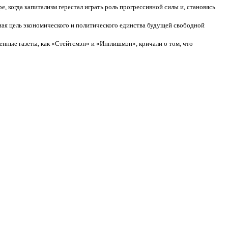
е, когда капитализм герестал играть роль прогрессивной силы и, становясь
ная цель экономического и политического единства будущей свободной
нные газеты, как «Стейтсмэн» и «Инглишмэн», кричали о том, что