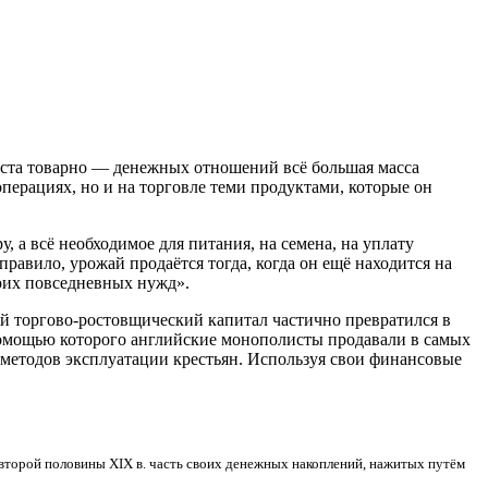
роста товарно — денежных отношений всё большая масса
перациях, но и на торговле теми продуктами, которые он
, а всё необходимое для питания, на семена, на уплату
правило, урожай продаётся тогда, когда он ещё находится на
воих повседневных нужд».
 торгово-ростовщический капитал частично превратился в
 помощью которого английские монополисты продавали в самых
методов эксплуатации крестьян. Используя свои финансовые
 второй половины XIX в. часть своих денежных накоплений, нажитых путём