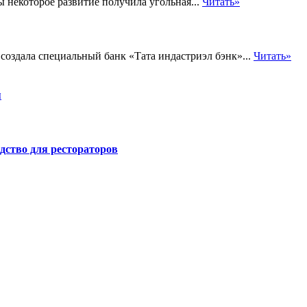
некоторое развитие получила угольная...
Читать»
оздала специальный банк «Тата индастриэл бэнк»...
Читать»
я
дство для рестораторов