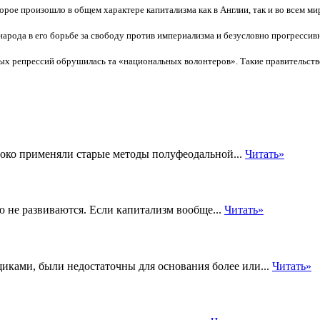
орое произошло в общем характере капитализма как в Англии, так и во всем мир
народа в его борьбе за свободу против империализма и безусловно прогрессив
ых репрессий обрушилась та «национальных волонтеров». Такие правительстве
око применяли старые методы полуфеодальной...
Читать»
ю не развиваются. Если капитализм вообще...
Читать»
иками, были недостаточны для основания более или...
Читать»