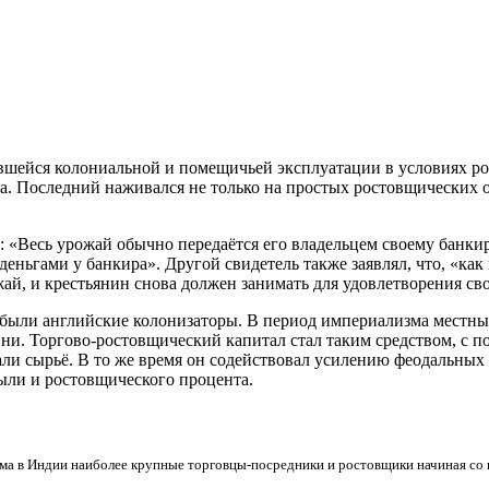
вавшейся колониальной и помещичьей эксплуатации в условиях 
а. Последний наживался не только на простых ростовщических о
 «Весь урожай обычно передаётся
его владельцем своему банкиру
ньгами у банкира». Другой свидетель также заявлял, что, «как 
жай, и крестьянин снова должен занимать для удовлетворения с
ыли английские колонизаторы. В период империализма местный
вни. Торгово-ростовщический капитал стал таким средством, с
и сырьё. В то же время он содействовал усилению феодальных 
ыли и ростовщического процента.
зма в Индии наиболее крупные торговцы-посредники и ростовщики начиная со