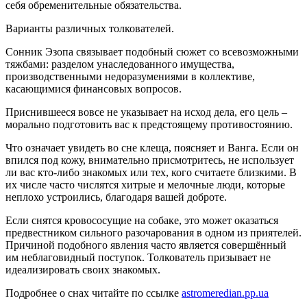
себя обременительные обязательства.
Варианты различных толкователей.
Сонник Эзопа связывает подобный сюжет со всевозможными
тяжбами: разделом унаследованного имущества,
производственными недоразумениями в коллективе,
касающимися финансовых вопросов.
Приснившееся вовсе не указывает на исход дела, его цель –
морально подготовить вас к предстоящему противостоянию.
Что означает увидеть во сне клеща, поясняет и Ванга. Если он
впился под кожу, внимательно присмотритесь, не использует
ли вас кто-либо знакомых или тех, кого считаете близкими. В
их числе часто числятся хитрые и мелочные люди, которые
неплохо устроились, благодаря вашей доброте.
Если снятся кровососущие на собаке, это может оказаться
предвестником сильного разочарования в одном из приятелей.
Причиной подобного явления часто является совершённый
им неблаговидный поступок. Толкователь призывает не
идеализировать своих знакомых.
Подробнее о снах читайте по ссылке
astromeredian.pp.ua