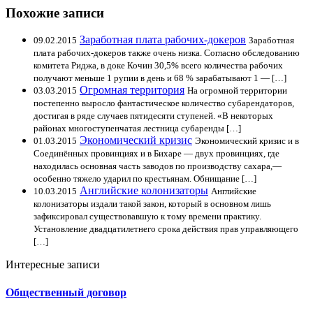
Похожие записи
Заработная плата рабочих-докеров
09.02.2015
Заработная
плата рабочих-докеров также очень низка. Согласно обследованию
комитета Риджа, в доке Кочин 30,5% всего количества рабочих
получают меньше 1 рупии в день и 68 % зарабатывают 1 — […]
Огромная территория
03.03.2015
На огромной территории
постепенно выросло фантастическое количество субарендаторов,
достигая в ряде случаев пятидесяти ступеней. «В некоторых
районах многоступенчатая лестница субаренды […]
Экономический кризис
01.03.2015
Экономический кризис и в
Соединённых провинциях и в Бихаре — двух провинциях, где
находилась основная часть заводов по производству сахара,—
особенно тяжело ударил по крестьянам. Обнищание […]
Английские колонизаторы
10.03.2015
Английские
колонизаторы издали такой закон, который в основном лишь
зафиксировал существовавшую к тому времени практику.
Установление двадцатилетнего срока действия прав управляющего
[…]
Интересные записи
Общественный договор