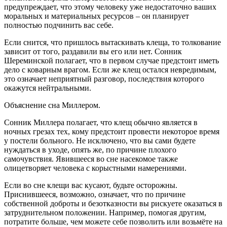
предупреждает, что этому человеку уже недостаточно ваших
моральных и материальных ресурсов – он планирует
полностью подчинить вас себе.
Если снится, что пришлось вытаскивать клеща, то толкование
зависит от того, раздавили вы его или нет. Сонник
Шереминской полагает, что в первом случае предстоит иметь
дело с коварным врагом. Если же клещ остался невредимым,
это означает неприятный разговор, последствия которого
окажутся нейтральными.
Объяснение сна Миллером.
Сонник Миллера полагает, что клещ обычно является в
ночных грезах тех, кому предстоит провести некоторое время
у постели больного. Не исключено, что вы сами будете
нуждаться в уходе, опять же, по причине плохого
самочувствия. Явившееся во сне насекомое также
олицетворяет человека с корыстными намерениями.
Если во сне клещи вас кусают, будьте осторожны.
Приснившееся, возможно, означает, что по причине
собственной доброты и безотказности вы рискуете оказаться в
затруднительном положении. Например, помогая другим,
потратите больше, чем можете себе позволить или возьмёте на