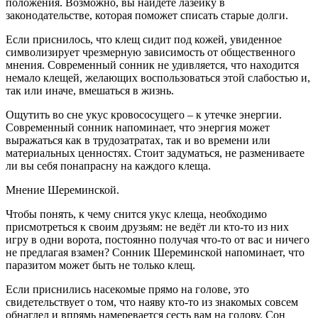
положения. Возможно, вы найдёте лазейку в
законодательстве, которая поможет списать старые долги.
Если приснилось, что клещ сидит под кожей, увиденное
символизирует чрезмерную зависимость от общественного
мнения. Современный сонник не удивляется, что находится
немало клещей, желающих воспользоваться этой слабостью и,
так или иначе, вмешаться в жизнь.
Ощутить во сне укус кровососущего – к утечке энергии.
Современный сонник напоминает, что энергия может
выражаться как в трудозатратах, так и во времени или
материальных ценностях. Стоит задуматься, не размениваете
ли вы себя понапрасну на каждого клеща.
Мнение Шереминской.
Чтобы понять, к чему снится укус клеща, необходимо
присмотреться к своим друзьям: не ведёт ли кто-то из них
игру в одни ворота, постоянно получая что-то от вас и ничего
не предлагая взамен? Сонник Шереминской напоминает, что
паразитом может быть не только клещ.
Если приснились насекомые прямо на голове, это
свидетельствует о том, что наяву кто-то из знакомых совсем
обнаглел и впрямь намеревается сесть вам на голову. Сон