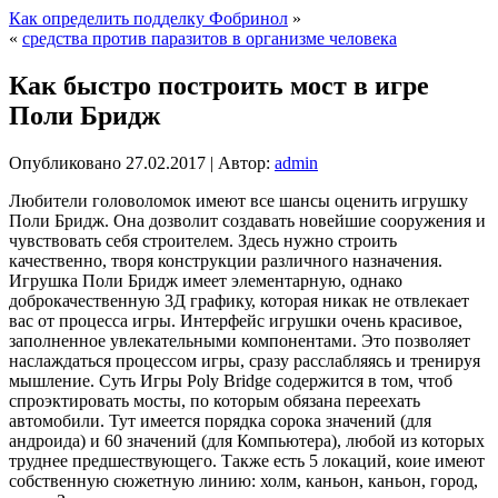
Как определить подделку Фобринол
»
«
средства против паразитов в организме человека
Как быстро построить мост в игре
Поли Бридж
Опубликовано
27.02.2017
|
Автор:
admin
Любители головоломок имеют все шансы оценить игрушку
Поли Бридж. Она дозволит создавать новейшие сооружения и
чувствовать себя строителем. Здесь нужно строить
качественно, творя конструкции различного назначения.
Игрушка Поли Бридж имеет элементарную,
однако
доброкачественную 3Д графику, которая никак не отвлекает
вас от процесса игры. Интерфейс игрушки очень красивое,
заполненное увлекательными компонентами. Это позволяет
наслаждаться процессом игры, сразу расслабляясь и тренируя
мышление. Суть Игры Poly Bridge содержится в том, чтоб
спроэктировать мосты, по которым обязана переехать
автомобили. Тут имеется порядка сорока значений (для
андроида) и 60 значений (для Компьютера), любой из которых
труднее предшествующего. Также есть 5 локаций, коие имеют
собственную сюжетную линию: холм, каньон, каньон, город,