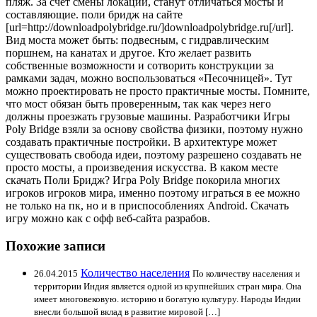
пляж. За счет смены локации, станут отличаться мосты и
составляющие. поли бридж на сайте
[url=http://downloadpolybridge.ru/]downloadpolybridge.ru[/url].
Вид моста может быть: подвесным, с гидравлическим
поршнем, на канатах и другое. Кто желает развить
собственные возможности и сотворить конструкции за
рамками задач, можно воспользоваться «Песочницей». Тут
можно проектировать не просто практичные мосты. Помните,
что мост обязан быть проверенным, так как через него
должны проезжать грузовые машины. Разработчики Игры
Poly Bridge взяли за основу свойства физики, поэтому нужно
создавать практичные постройки. В архитектуре может
существовать свобода идеи, поэтому разрешено создавать не
просто мосты, а произведения искусства. В каком месте
скачать Поли Бридж? Игра Poly Bridge покорила многих
игроков игроков мира, именно поэтому играться в ее можно
не только на пк, но и в приспособлениях Android. Скачать
игру можно как с офф веб-сайта разрабов.
Похожие записи
Количество населения
26.04.2015
По количеству населения и
территории Индия является одной из крупнейших стран мира. Она
имеет многовековую. историю и богатую культуру. Народы Индии
внесли большой вклад в развитие мировой […]