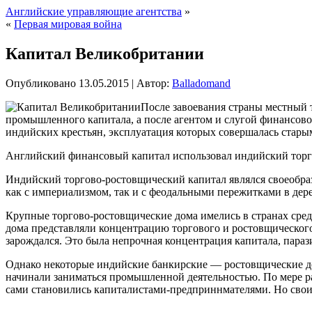
Английские управляющие агентства
»
«
Первая мировая война
Капитал Великобритании
Опубликовано
13.05.2015
|
Автор:
Balladomand
После завоевания страны местный т
промышленного капитала, а после агентом и слугой финансово
индийских крестьян, эксплуатация которых совершалась ста
Английский финансовый капитал использовал индийский
торг
Индийский торгово-ростовщический капитал являлся своеобра
как с империализмом, так и с феодальными пережитками в дер
Крупные торгово-ростовщические дома имелись в странах средн
дома представляли концентрацию торгового и ростовщического 
зарождался. Это была непрочная концентрация капитала, пара
Однако некоторые индийские банкирские — ростовщические до
начинали заниматься промышленной деятельностью. По мере ра
сами становились капиталистами-предприннмателями. Но свои 