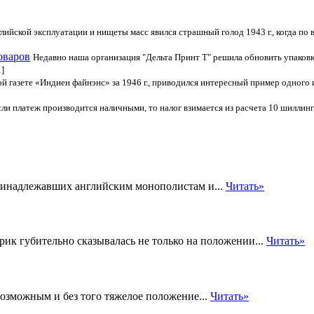
ийской эксплуатации и нищеты масс явился страшный голод 1943 г., когда по в
оваров
Недавно наша организация "Дельта Принт Т" решила обновить упаковк
]
ой газете «Индиен файнэнс» за 1946 г., приводился интересный пример одног
если платеж производится наличными, то налог взимается из расчета 10 шиллинго
ринадлежавших английским монополистам и...
Читать»
ик губительно сказывалась не только на положении...
Читать»
возможным и без того тяжелое положение...
Читать»