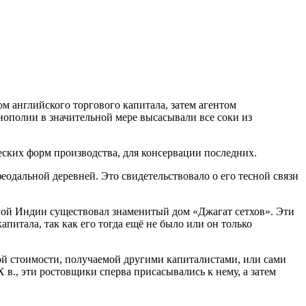
м английского торгового капитала, затем агентом
нополии в значительной мере высасывали все соки из
ских форм производства, для консервации последних.
дальной деревней. Это свидетельствовало о его тесной связи
амой Индии существовал знаменитый дом «Джагат сетхов». Эти
итала, так как его тогда ещё не было или он только
й стоимости, получаемой другими капиталистами, или сами
в., эти ростовщики сперва присасывались к нему, а затем