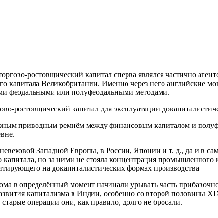
оргово-ростовщический капитал сперва являлся частично агенто
го капитала Великобритании. Именно через него английские мо
рыми феодальными или полуфеодальными методами.
ово-ростовщический капитал для эксплуатации докапиталистиче
зным приводным ремнём между финансовым капиталом и полуфео
евне.
евековой Западной Европы, в России, Японии и т. д., да и в с
капитала, но за ними не стояла концентрация промышленного кап
зитирующего на докапиталистических формах производства.
ма в определённый момент начинали урывать часть прибавочно
звития капитализма в Индии, особенно со второй половины XIX 
старые операции они, как правило, долго не бросали.