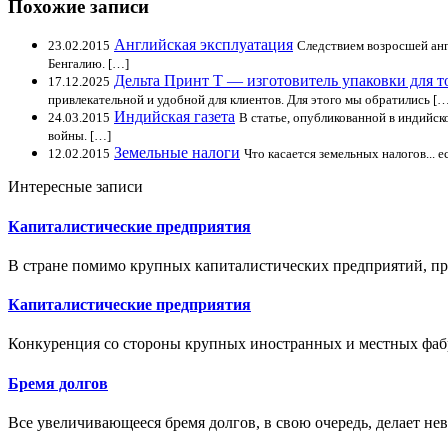
Похожие записи
Английская эксплуатация
23.02.2015
Следствием возросшей англ
Бенгалию. […]
Дельта Принт Т — изготовитель упаковки для т
17.12.2025
привлекательной и удобной для клиентов. Для этого мы обратились […
Индийская газета
24.03.2015
В статье, опубликованной в индийск
войны. […]
Земельные налоги
12.02.2015
Что касается земельных налогов... 
Интересные записи
Капиталистические предприятия
В стране помимо крупных капиталистических предприятий, п
Капиталистические предприятия
Конкуренция со стороны крупных иностранных и местных фабр
Бремя долгов
Все увеличивающееся бремя долгов, в свою очередь, делает не