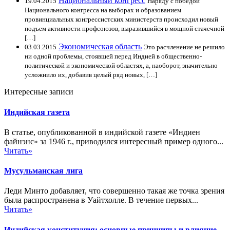
Национальный конгресс
19.04.2015
Наряду с победой
Национального конгресса на выборах и образованием
провинциальных конгрессистских министерств происходил новый
подъем активности профсоюзов, выразившийся в мощной стачечной
[…]
Экономическая область
03.03.2015
Это расчленение не решило
ни одной проблемы, стоявшей перед Индией в общественно-
политической и экономической областях, а, наоборот, значительно
усложнило их, добавив целый ряд новых, […]
Интересные записи
Индийская газета
В статье, опубликованной в индийской газете «Индиен
файнэнс» за 1946 г., приводился интересный пример одного...
Читать»
Мусульманская лига
Леди Минто добавляет, что совершенно такая же точка зрения
была распространена в Уайтхолле. В течение первых...
Читать»
Индийская конституция: основные принципы и влияние