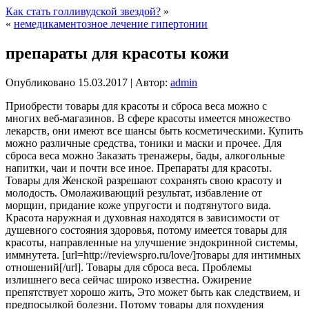
Как стать голливудской звездой?
»
«
немедикаментозное лечение гипертонии
препараты для красоты кожи
Опубликовано
15.03.2017
|
Автор:
admin
Приобрести товары для красоты и сброса веса можно с
многих веб-магазинов. В сфере красоты имеется множество
лекарств, они имеют все шансы быть косметическими. Купить
можно различные средства, тоники и маски и прочее. Для
сброса веса можно Заказать тренажеры,
бады, алкогольные
напитки, чаи и почти все иное. Препараты для красоты.
Товары для Женской разрешают сохранять свою красоту и
молодость. Омолаживающий результат, избавление от
морщин, придание коже упругости и подтянутого вида.
Красота наружная и духовная находятся в зависимости от
душевного состояния здоровья, потому имеется товары для
красоты, направленные на улучшение эндокринной системы,
иммнутета. [url=http://reviewspro.ru/love/]товары для интимных
отношений[/url]. Товары для сброса веса. Проблемы
излишнего веса сейчас широко известна. Ожирение
препятствует хорошо жить, Это может быть как следствием, и
предпосылкой болезни. Потому товары для похудения