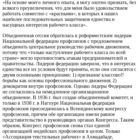
«На основе моего личного опыта, я могу охотно признать, без
всякого преувеличения, что для меня было удовольствием
работать совместно с «красными», в которых я нашел
наиболее последовательных защитников единства и
насущных интересов рабочего класса».
Объединенная сессия обратилась к реформистским лидерам
Национальной федерации профсоюзов с предложением
объединить центральное руководство рабючим движением,
потому что «только наступление рабочего класса по всей
стране» могло противостоять атакам предпринимателей и
правительства. Лидеров федерации заверили, что в интересах
единства все их условия будут приняты, если они согласятся с
двумя основными принципами: 1) признание классово!!
борьбы как основы профессионального движения; 2)
демократия внутри профсоюзов. Однако лидеры Федерации
не согласились на немедленное организационное
объединение. В 1936 г. был создан объединенный комитет, и
только в 1938 г. в Нагпуре Национальная федерация
профсоюзов присоединилась к Всеиндинскому конгрессу
профсоюзов, причем обе организации имели равное
представительство в руководящих органах Конгресса. Таким
образом, Конгресс профсоюзов снова стал единой
организацией индийских профсоюзов в целом. Только
«Ассоциация текстильных рабочих» в Ахмадабаде,