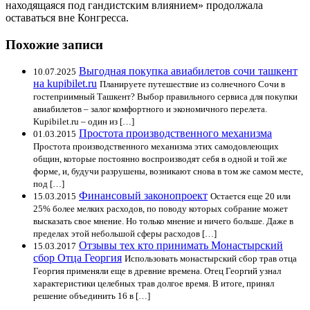
находящаяся под гандистским влиянием» продолжала
оставаться вне Конгресса.
Похожие записи
Выгодная покупка авиабилетов сочи ташкент
10.07.2025
на kupibilet.ru
Планируете путешествие из солнечного Сочи в
гостеприимный Ташкент? Выбор правильного сервиса для покупки
авиабилетов – залог комфортного и экономичного перелета.
Kupibilet.ru – один из […]
Простота производственного механизма
01.03.2015
Простота производственного механизма этих самодовлеющих
общин, которые постоянно воспроизводят себя в одной и той же
форме, и, будучи разрушены, возникают снова в том же самом месте,
под […]
Финансовый законопроект
15.03.2015
Остается еще 20 или
25% более мелких расходов, по поводу которых собрание может
высказать свое мнение. Но только мнение и ничего больше. Даже в
пределах этой небольшой сферы расходов […]
Отзывы тех кто принимать Монастырский
15.03.2017
сбор Отца Георгия
Использовать монастырский сбор трав отца
Георгия применяли еще в древние времена. Отец Георгий узнал
характеристики целебных трав долгое время. В итоге, принял
решение объединить 16 в […]