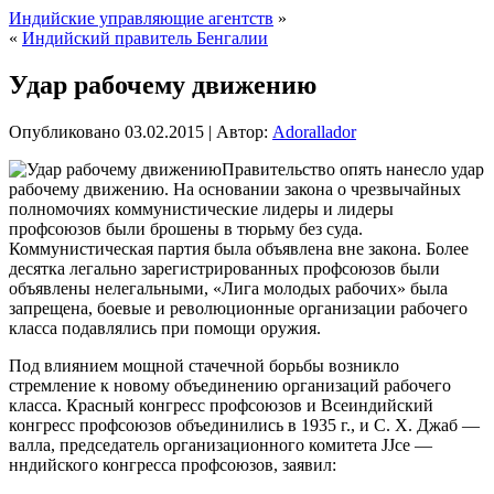
Индийские управляющие агентств
»
«
Индийский правитель Бенгалии
Удар рабочему движению
Опубликовано
03.02.2015
|
Автор:
Adorallador
Правительство опять нанесло удар
рабочему движению. На основании закона о чрезвычайных
полномочиях коммунистические лидеры и лидеры
профсоюзов были брошены в тюрьму без суда.
Коммунистическая партия была объявлена вне закона. Более
десятка легально зарегистрированных профсоюзов были
объявлены нелегальными, «Лига молодых рабочих» была
запрещена, боевые и революционные организации рабочего
класса подавлялись при помощи оружия.
Под влиянием мощной стачечной борьбы
возникло
стремление к новому объединению организаций рабочего
класса. Красный конгресс профсоюзов и Всеиндийский
конгресс профсоюзов объединились в 1935 г., и С. X. Джаб —
валла, председатель организационного комитета JJce —
нндийского конгресса профсоюзов, заявил: