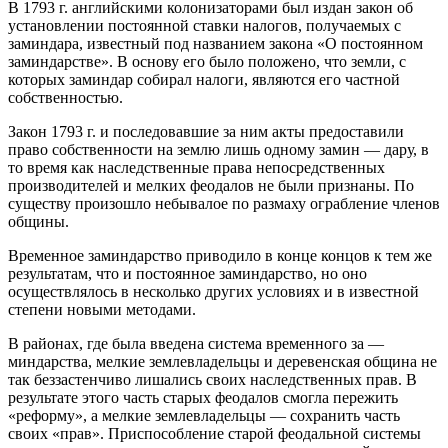
В 1793 г. английскими колонизаторами был издан закон об
установлении постоянной ставки налогов, получаемых с
заминдара, известный под названием закона «О постоянном
заминдарстве». В основу его было положено, что земли, с
которых заминдар собирал налоги, являются его частной
собственностью.
Закон 1793 г. и последовавшие за ним акты предоставили
право собственности на землю лишь одному замин — дару, в
то время как наследственные права непосредственных
производителей и мелких феодалов не были признаны. По
существу произошло небывалое по размаху ограбление членов
общины.
Временное заминдарство приводило в конце концов к тем же
результатам, что и постоянное заминдарство, но оно
осуществлялось в несколько других условиях и в известной
степени новыми методами.
В районах, где была введена система временного за —
миндарства, мелкие землевладельцы и деревенская община не
так беззастенчиво лишались своих наследственных прав. В
результате этого часть старых феодалов смогла пережить
«реформу», а мелкие землевладельцы — сохранить часть
своих «прав». Приспособление старой феодальной системы