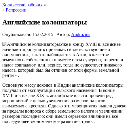
Количество рабочих
»
«
Репрессии
Английские колонизаторы
Опубликовано
15.02.2015
|
Автор:
Androzius
Уже к концу XVIII в. всё яснее
начинают проступать признаки, свидетельствующие о
наступлении
,
как это наблюдается в Азии, в качестве
земельного собственника и вместе с тем суверена, то рента и
налог совпадают, или, вернее, тогда не существует никакого
налога, который был бы отличен от этой формы земельной
ренты» .
Основную массу доходов в Индии английские колонизаторы
получали
от эксплуатации сельского населения. В конце
XVIII и в начале XIX в. английские власти провели ряд
мероприятий с целью увеличения размеров налогов,
взимаемых с крестьян. Однако эти мероприятия вышли далеко
за пределы вопроса о сборе земельного налога и увеличении
размеров последнего: они имели серьёзное влияние на всё
последующее экономическое развитие страны.