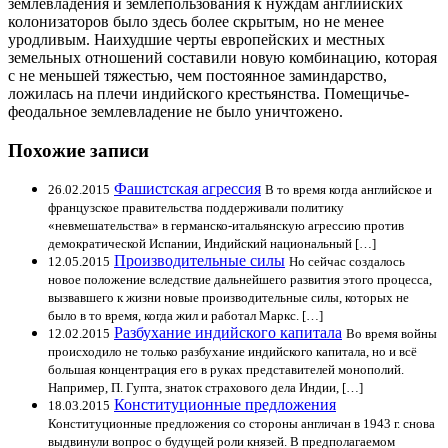
землевладения и землепользования к нуждам английских
колонизаторов было здесь более скрытым, но не менее
уродливым. Наихудшие черты европейских и местных
земельных отношений составили новую комбинацию, которая
с не меньшей тяжестью, чем постоянное заминдарство,
ложилась на плечи индийского крестьянства. Помещичье-
феодальное землевладение не было уничтожено.
Похожие записи
Фашистская агрессия
26.02.2015
В то время когда английское и
французское правительства поддерживали политику
«невмешательства» в германско-итальянскую агрессию против
демократической Испании, Индийский национальный […]
Производительные силы
12.05.2015
Но сейчас создалось
новое положение вследствие дальнейшего развития этого процесса,
вызвавшего к жизни новые производительные силы, которых не
было в то время, когда жил и работал Маркс. […]
Разбухание индийского капитала
12.02.2015
Во время войны
происходило не только разбухание индийского капитала, но и всё
большая концентрация его в руках представителей монополий.
Например, П. Гупта, знаток страхового дела Индии, […]
Конституционные предложения
18.03.2015
Конституционные предложения со стороны англичан в 1943 г. снова
выдвинули вопрос о будущей роли князей. В предполагаемом