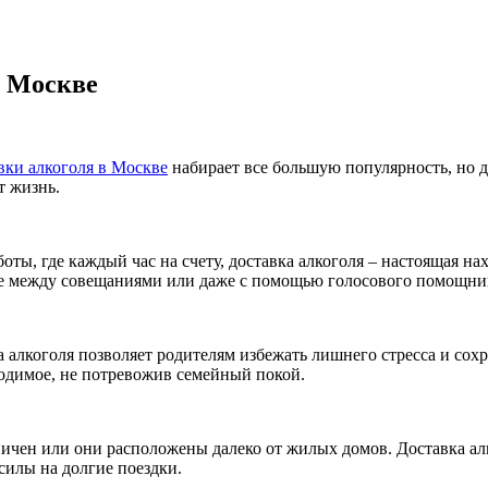
в Москве
вки алкоголя в Москве
набирает все большую популярность, но д
т жизнь.
ты, где каждый час на счету, доставка алкоголя – настоящая на
ыве между совещаниями или даже с помощью голосового помощник
а алкоголя позволяет родителям избежать лишнего стресса и сохр
бходимое, не потревожив семейный покой.
ничен или они расположены далеко от жилых домов. Доставка ал
силы на долгие поездки.