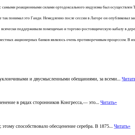
 самыми реакционными силами ортодоксального индуизма был осуществлен Тила
е так понимал это Ганди. Немедленно после сессии в Лагоре он опубликовал зая
 всячески поддерживали помещичью и торгово-ростовщическую кабалу в дере
местных акционерных банков являлось очень противоречивым процессом. В их 
уклончивыми и двусмысленными обещаниями, за всеми...
Читат
пенение в рядах сторонников Конгресса,— это...
Читать»
этому способствовало обесценение серебра. В 1875...
Читать»