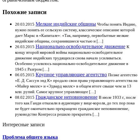
Похожие записи
Мелкие индийские общины
20.03.2015
Чтобы понять Индию,
нужно понять ее сельскую систему, классическое описание которой
дает Маркс в «Капитале»: «Так, например, первобытные мелкие
индийские общины, сохранившиеся частью и […]
Национально-освободительное движение
26.03.2015
К
концу второй мировой войны национально-освободительное
движение индийских трудящихся снова начало усиливаться.
Особенно усилилось национально-освободительное движение в
1945 г. Разгром […]
Крупное управляющее агентство
06.05.2015
Позже агентство
«Е. Д. Сассун энд К» продало свои права управляющего агентства на
«Майер миллс» и «Эдвард миллс» в общем итоге свыше чем за 13
млн. рупий. Самое крупное управляющее […]
Гражданское неповиновение
08.02.2015
В июле 1933 г., после
того как Ганди отказали в аудиенции у вице-короля, до тех пор пока
не будет окончательно прекращено гражданское неповиновение,
руководство Конгресса решило прекратить […]
Интересные записи
Проблема общего языка