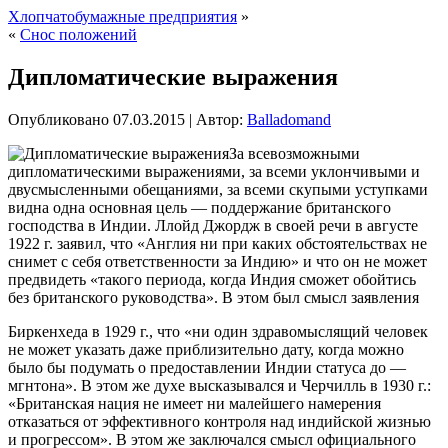
Хлопчатобумажные предприятия
»
«
Снос положений
Дипломатические выражения
Опубликовано
07.03.2015
|
Автор:
Balladomand
За всевозможными
дипломатическими выражениями, за всеми уклончивыми и
двусмысленными обещаниями, за всеми скупыми уступками
видна одна основная цель — поддержание британского
господства в Индии. Ллойд Джордж в своей речи в августе
1922 г. заявил, что «Англия ни при каких обстоятельствах не
снимет с себя ответственности за Индию» и что он не может
предвидеть «такого периода, когда Индия
сможет обойтись
без британского руководства». В этом был смысл заявления
Биркенхеда в 1929 г., что «ни один здравомыслящий человек
не может указать даже приблизительно дату, когда можно
было бы подумать о предоставлении Индии статуса до —
мгнтона». В этом же духе высказывался и Черчилль в 1930 г.:
«Британская нация не имеет ни малейшего намерения
отказаться от эффективного контроля над индийской жизнью
и прогрессом». В этом же заключался смысл официального