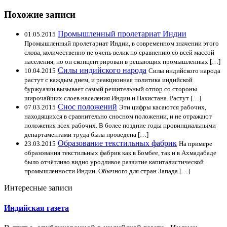
Похожие записи
Промышленный пролетариат Индии
01.05.2015
Промышленный пролетариат Индии, в современном значении этого
слова, количественно не очень велик по сравнению со всей массой
населения, но он сконцентрирован в решающих промышленных […]
Силы индийского народа
10.04.2015
Силы индийского народа
растут с каждым днем, и реакционная политика индийской
буржуазии вызывает самый решительный отпор со стороны
широчайших слоев населения Индии и Пакистана. Растут […]
Снос положений
07.03.2015
Эти цифры касаются рабочих,
находящихся в сравнительно сносном положении, и не отражают
положения всех рабочих. В более поздние годы провинциальными
департаментами труда была проведена […]
Образование текстильных фабрик
23.03.2015
На примере
образования текстильных фабрик как в Бомбее, так и в Ахмадабаде
было отчётливо видно уродливое развитие капиталистической
промышленности Индии. Обычного для стран Запада […]
Интересные записи
Индийская газета