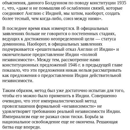
объяснения, данного Болдуином по поводу конституции 1935
г., что, «даже и не помышляя об ослаблении связей, которые
соединяют Англию с Индией, мы хотим, наоборот, создать
более тесный, чем когда-либо, союз между ними».
В последнее время язык изменртлся. В официальных
заявлениях больше не говорится о постепенных стадиях,
ведущих к достижению неопределенной цели — статуса
доминиона. Наоборот, в официальных заявлениях
подчеркивается «решительный отказ Англии от Индии» и
окончательное предоставление Индии «полной
независимости». Между тем, рассмотрение нами
конституционных предложений 1946 г. в предыдущей главе
показало, что эти предложения никак нельзя рассматривать
как предложения о предоставлении Индии действительной
независимости.
Таким образом, метод был уже достаточно испытан для того,
чтобы его можно было применить в Индии. Совершенно
очевидно, что этот империалистический метод
провозглашения формальной «независимости» не
удовлетворяет требованию реальюй независимости Индии.
Империализм еще не разжал свои тиски. Борьба за
национальное освобождение еще не окончена. Решающая
битва еще впереди.