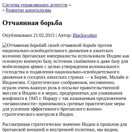
Система управляющих агентств
»
«
Развитие капитализма
Отчаянная борьба
Опубликовано
21.02.2015
|
Автор:
Blackworker
В своей отчаянной борьбе против
национально-освободительного движения в азиатских
колониях британские империалисты использовали Индию как
основную военную базу, источник снабжения и даже базу для
мобилизации армии с целью утверждения колониального
господства и подавления национально-освободительного
движения в соседних азиатских странах — в Бирме, Малайе и
Индонезии. Стратегические соображения,
несомненно,
играли очень важную роль в посылке правительственной
миссии в Индию и в мерах, предпринятых для улаживания
конфликта в 1945 г. Наряду с так называемым предложением
«независимости» принимались срочные практические меры
для усиления эффективного британского военно-
стратегического контроля в Индии.
Рассматривая стратегическое значение Индии в прошлом для
британской внешней и внутренней политики, мы видим,