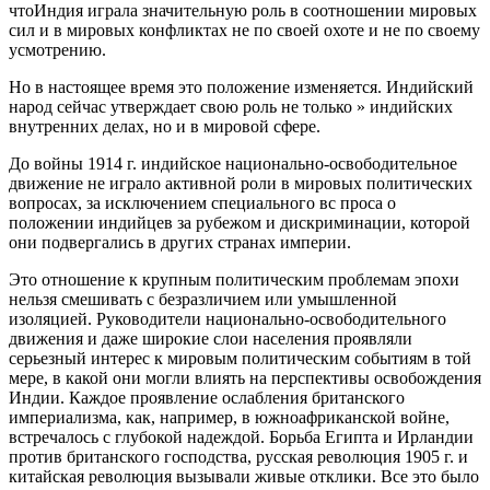
чтоИндия играла значительную роль в соотношении мировых
сил и в мировых конфликтах не по своей охоте и не по своему
усмотрению.
Но в настоящее время это положение изменяется. Индийский
народ сейчас утверждает свою роль не только » индийских
внутренних делах, но и в мировой сфере.
До войны 1914 г. индийское национально-освободительное
движение не играло активной роли в мировых политических
вопросах, за исключением специального вс проса о
положении индийцев за рубежом и дискриминации, которой
они подвергались в других странах империи.
Это отношение к крупным политическим проблемам эпохи
нельзя смешивать с безразличием или умышленной
изоляцией. Руководители национально-освободительного
движения и даже широкие слои населения проявляли
серьезный интерес к мировым политическим событиям в той
мере, в какой они могли влиять на перспективы освобождения
Индии. Каждое проявление ослабления британского
империализма, как, например, в южноафриканской войне,
встречалось с глубокой надеждой. Борьба Египта и Ирландии
против британского господства, русская революция 1905 г. и
китайская революция вызывали живые отклики. Все это было