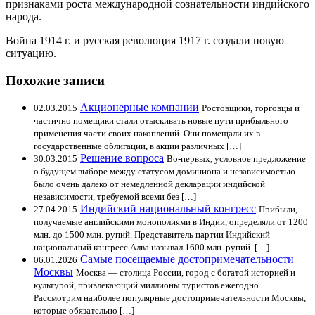
признаками роста международной сознательности индийского
народа.
Война 1914 г. и русская революция 1917 г. создали новую
ситуацию.
Похожие записи
Акционерные компании
02.03.2015
Ростовщики, торговцы и
частично помещики стали отыскивать новые пути прибыльного
применения части своих накоплений. Они помещали их в
государственные облигации, в акции различных […]
Решение вопроса
30.03.2015
Во-первых, условное предложение
о будущем выборе между статусом доминиона и независимостью
было очень далеко от немедленной декларации индийской
независимости, требуемой всеми без […]
Индийский национальный конгресс
27.04.2015
Прибыли,
получаемые английскими монополиями в Индии, определяли от 1200
млн. до 1500 млн. рупий. Представитель партии Индийский
национальный конгресс Алва называл 1600 млн. рупий. […]
Самые посещаемые достопримечательности
06.01.2026
Москвы
Москва — столица России, город с богатой историей и
культурой, привлекающий миллионы туристов ежегодно.
Рассмотрим наиболее популярные достопримечательности Москвы,
которые обязательно […]