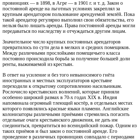
провинциях — в 1898, в Агре — в 1901 г. и т. д. Закон о
постоянной аренде на льготных условиях закреплял за
крупным арендатором пользование арендуемой землёй. Пока
такой арендатор регулярно выполнял свои обязательства, его
нельзя было лишать аренды. Права постоянной аренды могли
передаваться по наследству и отчуждаться другим лицам.
Значительное число крупных постоянных арендаторов
превратилось по сути дела в мелких и средних помещиков.
Между различными прослойками помещичьего класса
постоянно происходила борьба за получение большей доли
ренты, выжимаемой из крестьян.
В ответ на усиление и без того невыносимого гнёта
иностранных и местных эксплуататоров крестьяне
переходили к открытому сопротивлению насильникам.
Рослочисло крестьянских волнений, которые приняли
особенно широкий размах в 70-х годах XIX в. Индия
напоминала огромный тлеющий костёр, в отдельных местах
которого появлялись красные языки пламени. Английские
колонизаторы различными приёмами стремились погасить
отдельные очаги крестьянского движения, не дать им
соединиться, превратиться во всеиндийский пожар. Одним из
таких приёмов и был закон о постоянной аренде. Его
проведение в различных провинциях совпадало с периодами