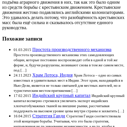
подъёма аграрного движения в них, так как это было одним
из средств борьбы с крестьянским движением. Крестьянские
движения жестоко подавлялись английскими колонизаторами.
Это удавалось делать потому, что разобщённость крестьянских
масс была ещё сильна и сказывалось отсутствие единого
руководства.
Похожие записи
Простота производственного механизма
01.03.2015
Простота производственного механизма этих самодовлеющих
общин, которые постоянно воспроизводят себя в одной и той же
форме, и, будучи разрушены, возникают снова в том же самом месте,
под […]
Храм Лотоса, Индия
24.11.2023
Храм Лотоса – одно из самых
известных и удивительных мест в Индии. Этот храм, находящийся в
Нью-Дели, является не только святыней для местных жителей, но и
туристическим местом притяжения […]
Индийский крупный капитал
17.02.2015
Индийский крупный
капитал всемерно стремился увеличить экспорт индийских
хлопчатобумажных тканей на внешние рынки, рассчитывая
поддержать на высоком уровне цены внутри страны и захватить […]
Стратегия Ганди
16.04.2015
Стратегия Ганди соответствовала
этой концепции борьбы. Учитывая, что это была стратегия,
направленная не па завоевание независимости, а на то, чтобы в