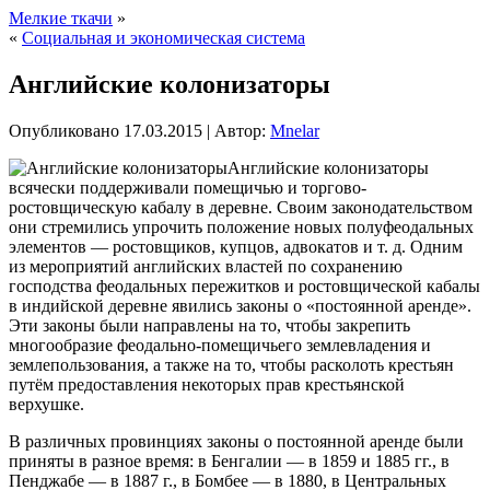
Мелкие ткачи
»
«
Социальная и экономическая система
Английские колонизаторы
Опубликовано
17.03.2015
|
Автор:
Mnelar
Английские колонизаторы
всячески поддерживали помещичью и торгово-
ростовщическую кабалу в деревне. Своим законодательством
они стремились упрочить положение новых полуфеодальных
элементов — ростовщиков, купцов, адвокатов и т. д. Одним
из мероприятий английских властей по сохранению
господства феодальных пережитков и ростовщической кабалы
в индийской деревне явились законы о «постоянной аренде».
Эти законы были направлены
на то, чтобы закрепить
многообразие феодально-помещичьего землевладения и
землепользования, а также на то, чтобы расколоть крестьян
путём предоставления некоторых прав крестьянской
верхушке.
В различных провинциях законы о постоянной аренде были
приняты в разное время: в Бенгалии — в 1859 и 1885 гг., в
Пенджабе — в 1887 г., в Бомбее — в 1880, в Центральных