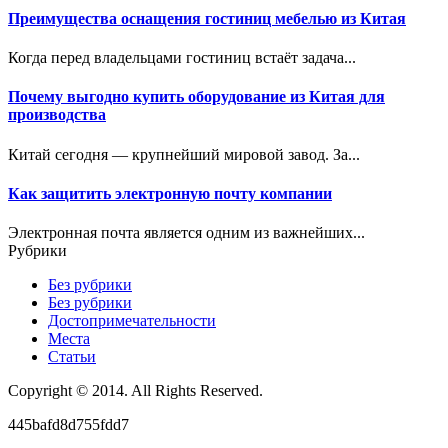
Преимущества оснащения гостиниц мебелью из Китая
Когда перед владельцами гостиниц встаёт задача...
Почему выгодно купить оборудование из Китая для
производства
Китай сегодня — крупнейший мировой завод. За...
Как защитить электронную почту компании
Электронная почта является одним из важнейших...
Рубрики
Без рубрики
Без рубрики
Достопримечательности
Места
Статьи
Copyright © 2014. All Rights Reserved.
445bafd8d755fdd7