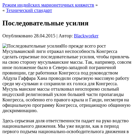
Режим индийских марионеточных княжеств
»
«
Технический стандарт
Последовательные усилия
Опубликовано
28.04.2015
|
Автор:
Blackworker
Но прежде всего рост
Мусульманской лиги отражал неспособность Конгресса
сделать серьезные последовательные усилия, чтобы привлечь
на свою сторону мусульманские массы. Так, например, совсем
иное положение было в Северо-западной пограничной
провинции, где работники Конгресса под руководством
Абдула Гаффара Хана проводили серьезную массовую работу
среди му-сульман и сохранили их голоса для Конгресса.
Мусуль
манские массы отталкивал неоспоримо сильный
индусский религиозный уклон большей части пропаганды
Конгресса, особенно его правого крыла и Ганди, несмотря на
официальную программу Конгресса, отрицающую общинную
дискриминацию.
Здесь серьезная доля ответственности падает на руко водство
национального движения. Мы уже видели, как в период
первого подъема национально-освободительнога движения в