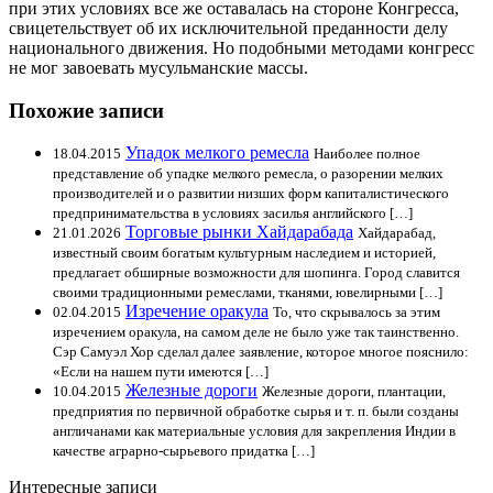
при этих условиях все же оставалась на стороне Конгресса,
свицетельствует об их исключительной преданности делу
национального движения. Но подобными методами конгресс
не мог завоевать мусульманские массы.
Похожие записи
Упадок мелкого ремесла
18.04.2015
Наиболее полное
представление об упадке мелкого ремесла, о разорении мелких
производителей и о развитии низших форм капиталистического
предпринимательства в условиях засилья английского […]
Торговые рынки Хайдарабада
21.01.2026
Хайдарабад,
известный своим богатым культурным наследием и историей,
предлагает обширные возможности для шопинга. Город славится
своими традиционными ремеслами, тканями, ювелирными […]
Изречение оракула
02.04.2015
То, что скрывалось за этим
изречением оракула, на самом деле не было уже так таинственно.
Сэр Самуэл Хор сделал далее заявление, которое многое пояснило:
«Если на нашем пути имеются […]
Железные дороги
10.04.2015
Железные дороги, плантации,
предприятия по первичной обработке сырья и т. п. были созданы
англичанами как материальные условия для закрепления Индии в
качестве аграрно-сырьевого придатка […]
Интересные записи