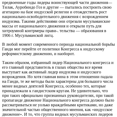
предвоенные годы лидеры воинствующей части движения—
Тилак, Ауробиндо Гоз и другие — пытались построить свою
агитацию на базе индусской религии и отождествить рост
национально-освободительного движения с возрождением
индуизма. Такими действиями они отрезали мусульманские
массы от национального движения и открыли путь для
хитроумной контрмеры прави-. тельства — образования в
1906 г. Мусульманской лигц.
В любой момент современного периода национальной борьбы
Ганди мог перейти от политики Конгресса к индусскому
реформистскому движению, и наоборот.
Таким образом, избранный лидер Национального конгресса и
его главный представитель в глазах общества все время
выступает как активный лидер индуизма и индусского
возрождения. Но хотя главная вина в этом отношении падала
на Ганди, те же методы были характерны для большого числа
менее видных деятелей Конгресса, особенно тех, которые
принадлежали к гандистским кругам. Не удивительно, что
при таких официально признанных руководителях, при такой
пропаганде движение Национального конгресса должно было
рассматриваться не уолько враждебными критиками, но даже
значительной частью общественного мнения, как «индусское
движение». И то, что группа видных мусульманских лидеров