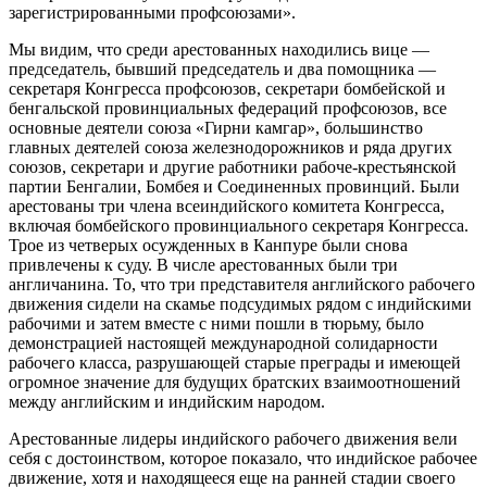
зарегистрированными профсоюзами».
Мы видим, что среди арестованных находились вице —
председатель, бывший председатель и два помощника —
секретаря Конгресса профсоюзов, секретари бомбейской и
бенгальской провинциальных федераций профсоюзов, все
основные деятели союза «Гирни камгар», большинство
главных деятелей союза железнодорожников и ряда других
союзов, секретари и другие работники рабоче-крестьянской
партии Бенгалии, Бомбея и Соединенных провинций. Были
арестованы три члена всеиндийского комитета Конгресса,
включая бомбейского провинциального секретаря Конгресса.
Трое из четверых осужденных в Канпуре были снова
привлечены к суду. В числе арестованных были три
англичанина. То, что три представителя английского рабочего
движения сидели на скамье подсудимых рядом с индийскими
рабочими и затем вместе с ними пошли в тюрьму, было
демонстрацией настоящей международной солидарности
рабочего класса, разрушающей старые преграды и имеющей
огромное значение для будущих братских взаимоотношений
между английским и индийским народом.
Арестованные лидеры индийского рабочего движения вели
себя с достоинством, которое показало, что индийское рабочее
движение, хотя и находящееся еще на ранней стадии своего