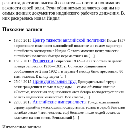
развития, достигло высокой сознател — ности и понимания
важности своей роли. Речи обвиняемых являются одним из
самых ценных документов индийского рабочего движения. В.
них раскрылась новая Индия.
Похожие записи
Центр тяжести английской политики
13.05.2015
После 1857
г. произошли изменения в английской политике и в самом характере
английского господства в Индии. С этого момента центр тяжести
английской политики быстро переместился на […]
Репрессии
15.02.2015
Репрессии 1932—1933 гг. оставили далеко
позади репрессии 1930—1931 гг. Согласно официальным
сообщениям от 2 мая 1932 г., в первые 4 месяца было арестовано 80
тыс. человек. К концу марта […]
Принудительный труд
25.04.2015
Принудительный труд с
вознаграждением только в виде оды — самое обычное явление.
«Система, известная под названием «вет-бегар» господствует почти
во всех индийских княжествах. Все классы […]
Английские империалисты
22.08.2015
Голод, охвативший
страну, привёл к ужасающим последствиям: только в одной Бенгалии
погибло около 4 млн. человек; ещё большее число людей осталось
калеками на всю жизнь. Бенгальский […]
Интересные записи