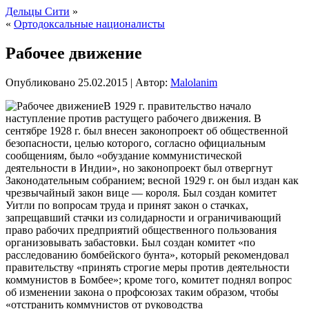
Дельцы Сити
»
«
Ортодоксальные националисты
Рабочее движение
Опубликовано
25.02.2015
|
Автор:
Malolanim
В 1929 г. правительство начало
наступление против растущего рабочего движения. В
сентябре 1928 г. был внесен законопроект об общественной
безопасности, целью которого, согласно официальным
сообщениям, было «обуздание коммунистической
деятельности в Индии», но законопроект был отвергнут
Законодательным собранием; весной 1929 г. он был издан как
чрезвычайный закон вице — короля. Был создан комитет
Уитли по вопросам
труда и принят закон о стачках,
запрещавший стачки из солидарности и ограничивающий
право рабочих предприятий общественного пользования
организовывать забастовки. Был создан комитет «по
расследованию бомбейского бунта», который рекомендовал
правительству «принять строгие меры против деятельности
коммунистов в Бомбее»; кроме того, комитет поднял вопрос
об изменении закона о профсоюзах таким образом, чтобы
«отстранить коммунистов от руководства