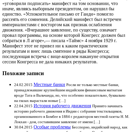
«уговорили подписать» манифест на том основании, что
иначе, являясь выборным президентом, он нарушил бы
единство. «Успокоительное письмо от Ганди» помогло
рассеять его сомнения. Делийский манифест был встречен
империалистами с восторгом как признак ослабления
движения. «Вчерашнее заявление, по существу, означает
провал программы, на основе которой Конгресс должен был
собраться в Л агоре»,— писала «Таймс» 4 ноября 1929 г.
Манифест этот не привел ни к каким практическим
результатам и внес лишь смятение в ряды Конгресса;
последующая встреча с вице-королем накануне открытия
сессии Конгресса не дала никаких результатов.
Похожие записи
Местные банки
24.02.2015
Росли не только местные банки,
принадлежавшие крупнейшим индийским финансовым магнатам
вроде Тата и Вальчанда, но, что особенно показательно, буквально
на глазах вырастали новые […]
История рабочего движения
22.04.2015
Принято начинать
историю рабочего движения в Индии с собрания текстильщиков,
организованного в Бомбее в 1884 г. редактором местной газеты Н. М.
Локхан - дом, составившим заявление от имени […]
Особые проблемы
30.04.2015
Бесспорно, индийский народ, как