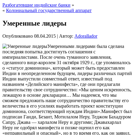
Разбогатевшие индийские банки
»
«
Колониальный государственный аппарат
Умеренные лидеры
Опубликовано
08.04.2015
|
Автор:
Adorallador
Умеренными лидерами была сделана
последняя попытка достигнуть соглашения с
империалистами. После очень туманного заявления,
сделанного вице-королем 31 октября 1929 г., где упоминалось
о «статусе доминиона», который может быть предоставлен
Индии в неопределенном будущем, лидеры различных партий
Индии выпустили совместный ответ, известный под
названием «Делийского манифеста», где они предлагали
правительству свое сотрудничество:
«Мы ценим искренность,
лежащую в основе декларации… Мы надеемся, что мы
сможем предложить наше сотрудничество правительству его
величества в его усилиях выработать проект конституции
доминиона, соответствующий нуждам Индии».Манифест был
подписан Ганди, Безант, Мотилалом Неру, Теджом Бахадуром
Сапру, Джава — харлалом Неру и другими; Джавахарлал
Неру не одобрял манифеста и позже оценил его как
«неправильный и опасный», но в то время его, как он заявил,