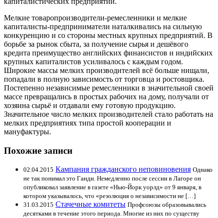
капиталистических предприятий.
Мелкие товаропроизводители-ремесленники и мелкие
капиталисты-предприниматели наталкивались на сильную
конкуренцию и со стороны местных крупных предприятий. В
борьбе за рынок сбыта, за получение сырья и дешёвого
кредита преимущество английских финансистов и индийских
крупных капиталистов усиливалось с каждым годом.
Широкие массы мелких производителей всё больше нищали,
попадали в полную зависимость от торговца и ростовщика.
Постепенно независимые ремесленники в значительной своей
массе превращались в простых рабочих на дому, получали от
хозяина сырьё и отдавали ему готовую продукцию.
Значительное число мелких производителей стало работать на
мелких предприятиях типа простой кооперации и
мануфактуры.
Похожие записи
Кампания гражданского неповиновения
02.04.2015
Однако
не так понимал это Ганди. Немедленно после сессии в Лагоре он
опубликовал заявление в газете «Нью-Йорк уорлд» от 9 января, в
котором указывалось, что «резолюция о независимости не […]
Стачечные комитеты
31.03.2015
Профсоюзы образовывались
десятками в течение этого периода. Многие из них по существу