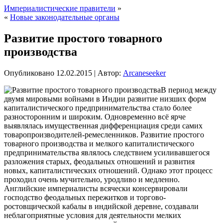
Империалистические правители
»
«
Новые законодательные органы
Развитие простого товарного
производства
Опубликовано
12.02.2015
|
Автор:
Arcaneseeker
В период между
двумя мировыми войнами в Индии развитие низших форм
капиталистического предпринимательства стало более
разносторонним и широким. Одновременно всё ярче
выявлялась имущественная дифференциация среди самих
товаропроизводителей-ремесленников. Развитие простого
товарного производства и мелкого капиталистического
предпринимательства являлось следствием усиливавшегося
разложения старых, феодальных
отношений и развития
новых, капиталистических отношений. Однако этот процесс
проходил очень мучительно, уродливо и медленно.
Английские империалисты всячески консервировали
господство феодальных пережитков и торгово-
ростовщической кабалы в индийской деревне, создавали
неблагоприятные условия для деятельности мелких