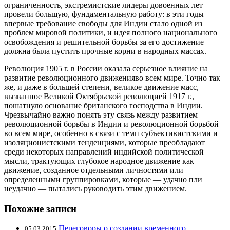
ограниченность, экстремистские лидеры довоенных лет
провели большую, фундаментальную работу: в эти годы
впервые требование свободы для Индии стало одной из
проблем мировой политики, и идея полного национального
освобождения и решительной борьбы за его достижение
должна была пустить прочные корни в народных массах.
Революция 1905 г. в России оказала серьезное влияние на
развитие революционного движенияво всем мире. Точно так
же, и даже в большей степени, великое движение масс,
вызванное Великой Октябрьской революцией 1917 г.,
пошатнуло основание британского господства в Индии.
Чрезвычайно важно понять эту связь между развитием
революционной борьбы в Индии и революционной борьбой
во всем мире, особенно в связи с темп субъективистскими и
изоляционистскими тенденциями, которые преобладают
среди некоторых направлений индийской политической
мысли, трактующих глубокое народное движение как
движение, созданное отдельными личностями или
определенными группировками, которые — удачно пли
неудачно — пытались руководить этим движением.
Похожие записи
Переговоры о создании временного
05.03.2015