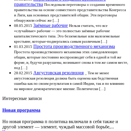
правительства
Последовали переговоры о создании временного
правительства на основе совместного представительства Конгресса
и Лиги, как основных представителей общин. Эти переговоры
обнаружили сейчас же […]
Заёмные рабочие
08.05.2015
Нельзя считать, что все
«случайные» рабочие — это полностью заёмные рабочие
капиталистического типа. Это безземельные или малоземельные
крестьяне, которые-подвергались самым различным […]
Простота производственного механизма
01.03.2015
Простота производственного механизма этих самодовлеющих
общин, которые постоянно воспроизводят себя в одной и той же
форме, и, будучи разрушены, возникают снова в том же самом месте,
под […]
Августовская резолюция
28.02.2015
_ Тем не менее
августовская резолюция должна быть оценена как бедственная
ошибка как по своим результатам в самой Индии, так и по влиянию
на мировое демократическое мнение. Политически […]
Интересные записи
Новая программа
Но новая программа п политика включали в себя также и
другой элемент — элемент, чуждый массовой борьбе,...