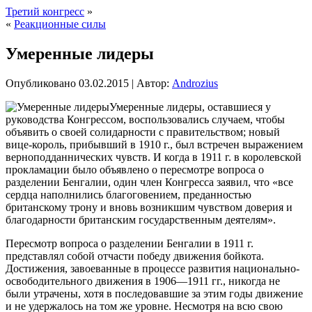
Третий конгресс
»
«
Реакционные силы
Умеренные лидеры
Опубликовано
03.02.2015
|
Автор:
Androzius
Умеренные лидеры, оставшиеся у
руководства Конгрессом, воспользовались случаем, чтобы
объявить о своей солидарности с правительством; новый
вице-король, прибывший в 1910 г., был встречен выражением
верноподданнических чувств. И когда в 1911 г. в королевской
прокламации было объявлено о пересмотре вопроса о
разделении Бенгалии, один член Конгресса заявил, что «все
сердца наполнились благоговением, преданностью
британскому трону и вновь возникшим чувством доверия и
благодарности британским государственным деятелям».
Пересмотр вопроса о разделении Бенгалии в 1911 г.
представлял собой отчасти победу движения бойкота.
Достижения, завоеванные в процессе развития национально-
освободительного движения в 1906—1911 гг., никогда не
были утрачены, хотя в последовавшие за этим годы движение
и не удержалось на том же уровне. Несмотря на всю свою