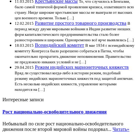
Крестьянские массы
11.03.2015
То, что случилось в Бенгалии,
было самой тппичпой формой проявления кризиса, охватившего всю
страну. Нигде широкие крестьянские массы не выиграли от высоких
цен военного времени. Только […]
Развитие простого товарного производства
12.02.2015
В
период между двумя мировыми войнами в Индии развитие низших
форм капиталистического предпринимательства стало более
разносторонним и широким. Одновременно всё ярче выявлялась […]
Всеиндийский комитет
18.03.2015
В мае 1934 г. всеиндийскому
комитету Конгресса было разрешено собраться в Патна, чтобы
окончательно прекратить движение неповиновения. Правительство
не предложило никаких условий и не […]
Режим индийских марионеточных княжеств
29.04.2015
Вряд ли существовал когда-либо в истории режим, подобный
режиму индийских марионеточных княжеств под защитой англичан.
Есть несколько индийских княжеств, управление которыми
находится на […]
Интересные записи
Рост национально-освободительного движения
Небывалый по силе рост национально-освободительного
движения после второй мировой войны подорвал...
Читать»