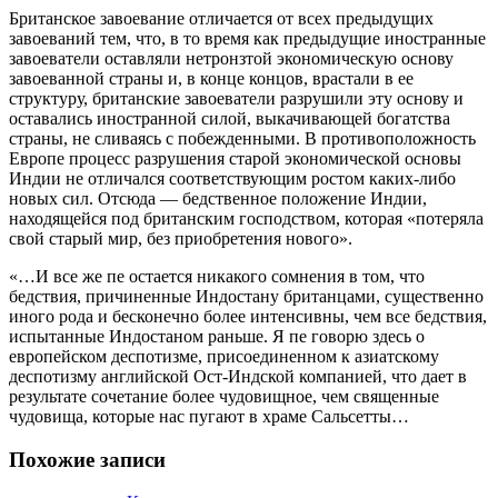
Британское завоевание отличается от всех предыдущих
завоеваний тем, что, в то время как предыдущие иностранные
завоеватели оставляли нетронзтой экономическую основу
завоеванной страны и, в конце концов, врастали в ее
структуру, британские завоеватели разрушили эту основу и
оставались иностранной силой, выкачивающей богатства
страны, не сливаясь с побежденными. В противоположность
Европе процесс разрушения старой экономической основы
Индии не отличался соответствующим ростом каких-либо
новых сил. Отсюда — бедственное положение Индии,
находящейся под британским господством, которая «потеряла
свой старый мир, без приобретения нового».
«…И все же пе остается никакого сомнения в том, что
бедствия, причиненные Индостану британцами, существенно
иного рода и бесконечно более интенсивны, чем все бедствия,
испытанные Индостаном раньше. Я пе говорю здесь о
европейском деспотизме, присоединенном к азиатскому
деспотизму английской Ост-Индской компанией, что дает в
результате сочетание более чудовищное, чем священные
чудовища, которые нас пугают в храме Сальсетты…
Похожие записи