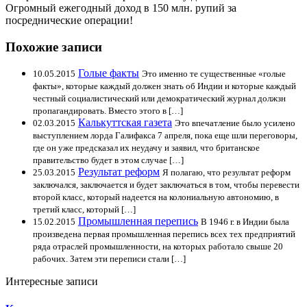
Огромный ежегодный доход в 150 млн. рупий за
посреднические операции!
Похожие записи
Голые факты
10.05.2015
Это именно те существенные «голые
факты», которые каждый должен знать об Индии и которые каждый
честный социалистический или демократический журнал должзн
пропагандировать. Вместо этого в […]
Калькуттская газета
02.03.2015
Это впечатление было усилено
выступлением лорда Галифакса 7 апреля, пока еще шли переговоры,
где он уже предсказал их неудачу и заявил, что британское
правительство будет в этом случае […]
Результат реформ
25.03.2015
Я полагаю, что результат реформ
заключался, заключается и будет заключаться в том, чтобы перевести
второй класс, который надеется на колониальную автономию, в
третий класс, который […]
Промышленная перепись
15.02.2015
В 1946 г. в Индии была
произведена первая промышленная перепись всех тех предприятий
ряда отраслей промышленности, на которых работало свыше 20
рабочих. Затем эти переписи стали […]
Интересные записи