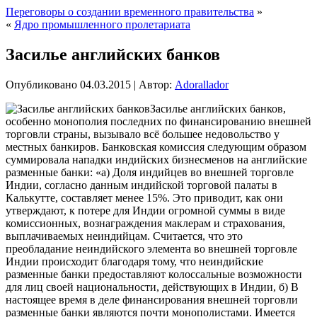
Переговоры о создании временного правительства
»
«
Ядро промышленного пролетариата
Засилье английских банков
Опубликовано
04.03.2015
|
Автор:
Adorallador
Засилье английских банков,
особенно монополия последних по финансированию внешней
торговли страны, вызывало всё большее недовольство у
местных банкиров. Банковская комиссия следующим образом
суммировала нападки индийских бизнесменов на английские
разменные банки: «а) Доля индийцев во внешней торговле
Индии, согласно данным индийской торговой палаты в
Калькутте, составляет менее
15%. Это приводит, как они
утверждают, к потере для Индии огромной суммы в виде
комиссионных, вознаграждения маклерам и страхования,
выплачиваемых неиндийцам. Считается, что это
преобладание неиндийского элемента во внешней торговле
Индии происходит благодаря тому, что неиндийские
разменные банки предоставляют колоссальные возможности
для лиц своей национальности, действующих в Индии, б) В
настоящее время в деле финансирования внешней торговли
разменные банки являются почти монополистами. Имеется