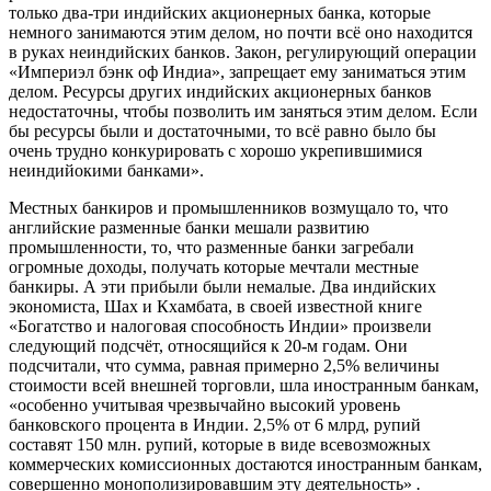
только два-три индийских акционерных банка, которые
немного занимаются этим делом, но почти всё оно находится
в руках неиндийских банков. Закон, регулирующий операции
«Империэл бэнк оф Индиа», запрещает ему заниматься этим
делом. Ресурсы других индийских акционерных банков
недостаточны, чтобы позволить им заняться этим делом. Если
бы ресурсы были и достаточными, то всё равно было бы
очень трудно конкурировать с хорошо укрепившимися
неиндийокими банками».
Местных банкиров и промышленников возмущало то, что
английские разменные банки мешали развитию
промышленности, то, что разменные банки загребали
огромные доходы, получать которые мечтали местные
банкиры. А эти прибыли были немалые. Два индийских
экономиста, Шах и Кхамбата, в своей известной книге
«Богатство и налоговая способность Индии» произвели
следующий подсчёт, относящийся к 20-м годам. Они
подсчитали, что сумма, равная примерно 2,5% величины
стоимости всей внешней торговли, шла иностранным банкам,
«особенно учитывая чрезвычайно высокий уровень
банковского процента в Индии. 2,5% от 6 млрд, рупий
составят 150 млн. рупий, которые в виде всевозможных
коммерческих комиссионных достаются иностранным банкам,
совершенно монополизировавшим эту деятельность»
.