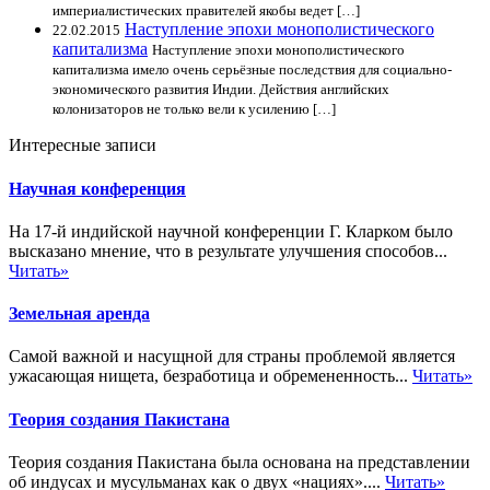
империалистических правителей якобы ведет […]
Наступление эпохи монополистического
22.02.2015
капитализма
Наступление эпохи монополистического
капитализма имело очень серьёзные последствия для социально-
экономического развития Индии. Действия английских
колонизаторов не только вели к усилению […]
Интересные записи
Научная конференция
На 17-й индийской научной конференции Г. Кларком было
высказано мнение, что в результате улучшения способов...
Читать»
Земельная аренда
Самой важной и насущной для страны проблемой является
ужасающая нищета, безработица и обремененность...
Читать»
Теория создания Пакистана
Теория создания Пакистана была основана на представлении
об индусах и мусульманах как о двух «нациях»....
Читать»