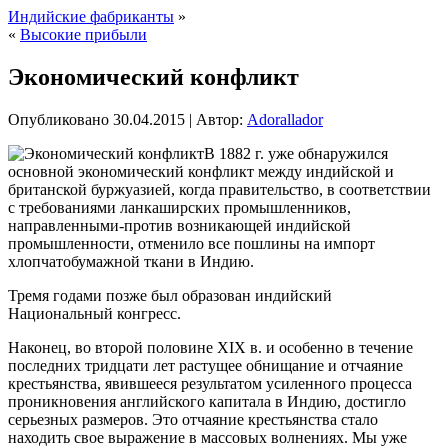
Индийские фабриканты
»
«
Высокие прибыли
Экономический конфликт
Опубликовано
30.04.2015
|
Автор:
Adorallador
В 1882 г. уже обнаружился
основной экономический конфликт между индийской и
британской буржуазией, когда правительство, в соответствии
с требованиями ланкаширских промышленников,
направленными-против возникающей индийской
промышленности, отменило все пошлины на импорт
хлопчатобумажной ткани в Индию.
Тремя годами позже был образован индийский
Национальный конгресс.
Наконец,
во второй половине XIX в. и особенно в течение
последних тридцати лет растущее обнищание и отчаяние
крестьянства, явившееся результатом усиленного процесса
проникновения английского капитала в Индию, достигло
серьезных размеров. Это отчаяние крестьянства стало
находить свое выражение в массовых волнениях. Мы уже