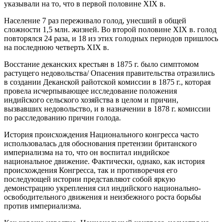
указывали на то, что в первой половине XIX в.
Население 7 раз переживало голод, унесший в общей
сложности 1,5 млн. жизней. Во второй половине XIX в. голод
повторялся 24 раза, и 18 из этих голодных периодов пришлось
на последнюю четверть XIX в.
Восстание деканских крестьян в 1875 г. было симптомом
растущего недовольства/ Опасения правительства отразились
в создании Деканской райотской комиссии в 1875 г., которая
провела исчерпывающее исследование положения
индийского сельского хозяйства в целом и причин,
вызвавших недовольство, и в назначении в 1878 г. комиссии
по расследованию причин голода.
История происхождения Национального конгресса часто
использовалась для обоснования претензии британского
империализма на то, что он воспитал индийское
национальное движение. Фактически, однако, как история
происхождения Конгресса, так и противоречия его
последующей истории представляют собой яркую
демонстрацию укрепления сил индийского национально-
освободительного движения и неизбежного роста борьбы
против империализма.