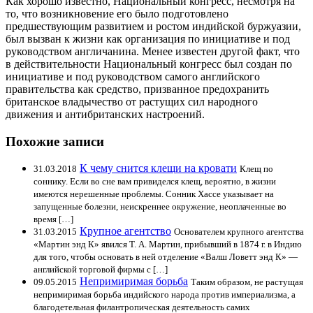
Как хорошо известно, Национальный конгресс, несмотря на
то, что возникновение его было подготовлено
предшествующим развитием и ростом индийской буржуазии,
был вызван к жизни как организация по инициативе и под
руководством англичанина. Менее известен другой факт, что
в действительности Национальный конгресс был создан по
инициативе и под руководством самого английского
правительства как средство, призванное предохранить
британское владычество от растущих сил народного
движения и антибританских настроений.
Похожие записи
К чему снится клещи на кровати
31.03.2018
Клещ по
соннику. Если во сне вам привиделся клещ, вероятно, в жизни
имеются нерешенные проблемы. Сонник Хассе указывает на
запущенные болезни, неискреннее окружение, неоплаченные во
время […]
Крупное агентство
31.03.2015
Основателем крупного агентства
«Мартин энд К» явился Т. А. Мартин, прибывший в 1874 г. в Индию
для того, чтобы основать в ней отделение «Валш Ловетт энд К» —
английской торговой фирмы с […]
Непримиримая борьба
09.05.2015
Таким образом, не растущая
непримиримая борьба индийского народа против империализма, а
благодетельная филантропическая деятельность самих