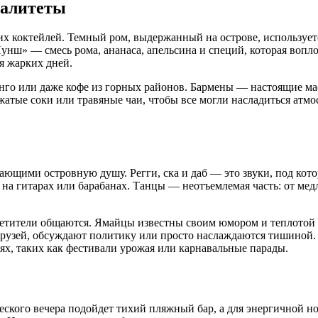
иалитеты
их коктейлей. Темный ром, выдержанный на острове, использует
унш» — смесь рома, ананаса, апельсина и специй, которая вопл
я жарких дней.
анго или даже кофе из горных районов. Бармены — настоящие 
атые соки или травяные чаи, чтобы все могли насладиться атмос
ющими островную душу. Регги, ска и даб — это звуки, под кото
на гитарах или барабанах. Танцы — неотъемлемая часть: от м
осетители общаются. Ямайцы известны своим юмором и теплотой
т друзей, обсуждают политику или просто наслаждаются тишиной
ях, таких как фестивали урожая или карнавальные парады.
еского вечера подойдет тихий пляжный бар, а для энергичной н