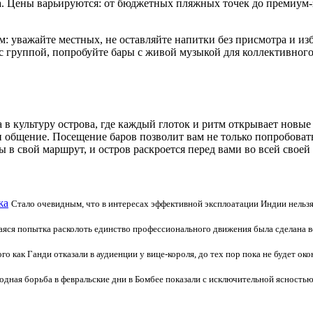
а. Цены варьируются: от бюджетных пляжных точек до премиум-за
: уважайте местных, не оставляйте напитки без присмотра и изб
с группой, попробуйте бары с живой музыкой для коллективного
 в культуру острова, где каждый глоток и ритм открывает новы
общение. Посещение баров позволит вам не только попробовать
ы в свой маршрут, и остров раскроется перед вами во всей своей
жа
Стало очевидным, что в интересах эффективной эксплоатации Индии нельз
яся попытка расколоть единство профессионального движения была сделана во
того как Ганди отказали в аудиенции у вице-короля, до тех пор пока не будет
одная борьба в февральские дни в Бомбее показали с исключительной ясностью