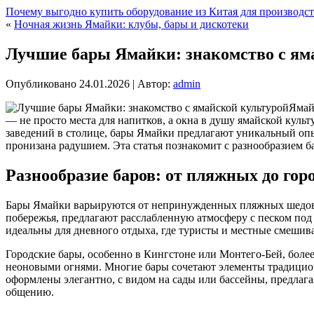
Почему выгодно купить оборудование из Китая для производст
«
Ночная жизнь Ямайки: клубы, бары и дискотеки
Лучшие бары Ямайки: знакомство с ям
Опубликовано
24.01.2026
|
Автор:
admin
Ямай
— не просто места для напитков, а окна в душу ямайской куль
заведений в столице, бары Ямайки предлагают уникальный опы
пронизана радушием. Эта статья познакомит с разнообразием 
Разнообразие баров: от пляжных до гор
Бары Ямайки варьируются от непринужденных пляжных шедов 
побережья, предлагают расслабленную атмосферу с песком под 
идеальны для дневного отдыха, где туристы и местные смешива
Городские бары, особенно в Кингстоне или Монтего-Бей, боле
неоновыми огнями. Многие бары сочетают элементы традиционн
оформлены элегантно, с видом на сады или бассейны, предлаг
общению.