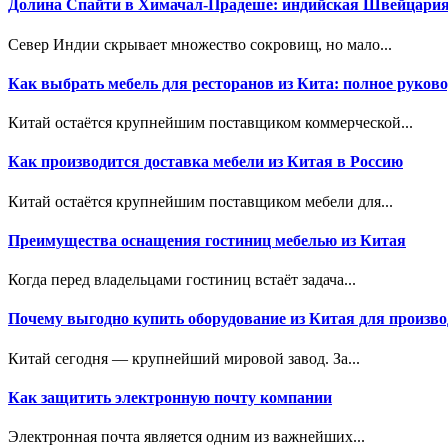
Долина Спайти в Химачал-Прадеше: индийская Швейцари
Север Индии скрывает множество сокровищ, но мало...
Как выбрать мебель для ресторанов из Кита: полное руково
Китай остаётся крупнейшим поставщиком коммерческой...
Как производится доставка мебели из Китая в Россию
Китай остаётся крупнейшим поставщиком мебели для...
Преимущества оснащения гостиниц мебелью из Китая
Когда перед владельцами гостиниц встаёт задача...
Почему выгодно купить оборудование из Китая для произво
Китай сегодня — крупнейший мировой завод. За...
Как защитить электронную почту компании
Электронная почта является одним из важнейших...