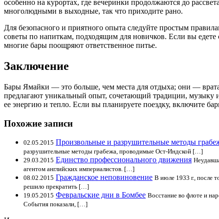
особенно на курортах, где вечеринки продолжаются до рассвет
многолюдными в выходные, так что приходите рано.
Для безопасного и приятного опыта следуйте простым правилам
советы по напиткам, подходящим для новичков. Если вы едете 
многие бары поощряют ответственное питье.
Заключение
Бары Ямайки — это больше, чем места для отдыха; они — врата
предлагают уникальный опыт, сочетающий традиции, музыку и 
ее энергию и тепло. Если вы планируете поездку, включите бар
Похожие записи
Произвольные и разрушительные методы грабе
02.05.2015
разрушительные методы грабежа, проводимые Ост-Индской […]
Единство профессионального движения
29.03.2015
Неудавша
агентом английских империалистов. […]
Гражданское неповиновение
08.02.2015
В июле 1933 г., после 
решило прекратить […]
Февральские дни в Бомбее
19.05.2015
Восстание во флоте и нар
События показали, […]