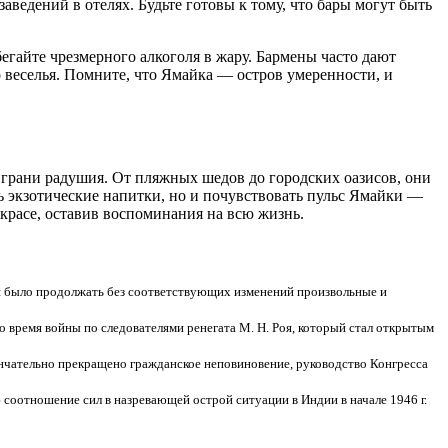
ведений в отелях. Будьте готовы к тому, что бары могут быть
егайте чрезмерного алкоголя в жару. Бармены часто дают
 веселья. Помните, что Ямайка — остров умеренности, и
е грани радушия. От пляжных шедов до городских оазисов, они
 экзотические напитки, но и почувствовать пульс Ямайки —
 красе, оставив воспоминания на всю жизнь.
я было продолжать без соответствующих изменений произвольные и
 время войны по следователями ренегата М. Н. Роя, который стал открытым
 окончательно прекращено гражданское неповиновение, руководство Конгресса
 соотношение сил в назревающей острой ситуации в Индии в начале 1946 г.