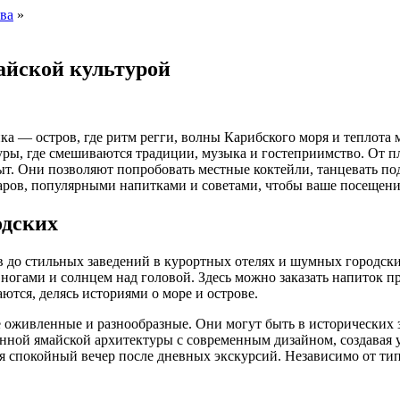
ва
»
айской культурой
ка — остров, где ритм регги, волны Карибского моря и теплота
туры, где смешиваются традиции, музыка и гостеприимство. От 
т. Они позволяют попробовать местные коктейли, танцевать по
баров, популярными напитками и советами, чтобы ваше посещен
одских
до стильных заведений в курортных отелях и шумных городски
ногами и солнцем над головой. Здесь можно заказать напиток пр
ются, делясь историями о море и острове.
е оживленные и разнообразные. Они могут быть в исторических
ой ямайской архитектуры с современным дизайном, создавая ую
ая спокойный вечер после дневных экскурсий. Независимо от ти