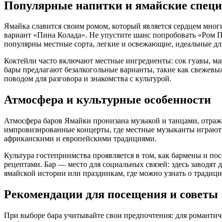
Популярные напитки и ямайские спец
Ямайка славится своим ромом, который является сердцем мног
вариант «Пина Колада». Не упустите шанс попробовать «Ром П
популярны местные сорта, легкие и освежающие, идеальные дл
Коктейли часто включают местные ингредиенты: сок гуавы, м
бары предлагают безалкогольные варианты, такие как свежевыж
поводом для разговора и знакомства с культурой.
Атмосфера и культурные особенности
Атмосфера баров Ямайки пронизана музыкой и танцами, отража
импровизированные концерты, где местные музыканты играют 
африканскими и европейскими традициями.
Культура гостеприимства проявляется в том, как бармены и п
рецептами. Бар — место для социальных связей: здесь заводя
ямайской истории или праздникам, где можно узнать о традици
Рекомендации для посещения и советы
При выборе бара учитывайте свои предпочтения: для романтич