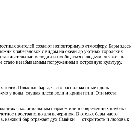
 местных жителей создают неповторимую атмосферу. Бары здесь
пляжных забегаловок с видом на океан до уютных городских
д зажигательные мелодии и пообщаться с людьми, чья жизнь
ие стало незабываемым погружением в островную культуру.
х точек. Пляжные бары, часто расположенные вдоль
ямо у воды, слушая плеск волн и крики птиц. Эти места
 зданиях с колониальным шармом или в современных клубах с
тное пространство для вечеринок. В отелях бары часто
па, каждый бар отражает дух Ямайки — открытость и любовь к