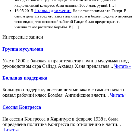
национальный конгресс Алва называл 1600 млн. рупий. […]
Провал движения
16.05.2015
Но не так понимал это Ганди. В
самом деле, пз всех его выступлений этого и более позднего периода
ясно видно, что основной заботой Ганди было предотвратить
именно такое развитие борьбы. В […]
Интересные записи
Группа мусульман
Уже в 1890 г. близкая к правительству группа мусульман иод
руководством сэра Сайэда Ахмеда Хана предлагала...
Читать»
Большая поддержка
Большую поддержку восставшим морякам с самого начала
оказал рабочий класс Бомбея. Английские власти...
Читать»
Сессия Конгресса
На сессии Конгресса в Харипуре в феврале 1938 г. была
определена политика Конгресса по отношению к части...
Читать»