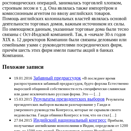
ростовщических операций, занималась торговлей хлопком,
строевым лесом и т. д. Она являлась также импортёром и
комиссионным агентом по ввозу английских товаров.
Помощь английских колониальных властей являлась основой
деятельности торговых домов, важным источником их силы.
По имеющимся данным, указанные торговые дома были тесно
связаны с Ост-Индской компанией. Так, в «начале 30-х годов
XIX в. 12 директоров Компании были связаны деловыми или
семейными узами с руководителями посреднических фирм,
причём шесть этих фирм имели пакеты акций в банках
Компании.
Похожие записи
Забавный предрассудок
19.01.2016
«В последнее время
распространился забавный предрассудок, будто форхма Естественно
выросшей общинной собственности есть специфически славянская
или даже исключительно русская форма. Это — […]
Результаты президентских выборов
15.03.2015
Результаты
президентских выборов вызвали разочарование у Ганди и
умеренного руководства Конгресса, которые не скрывали своего
недовольства. Ганди обвинил Конгресс в том, что он стал […]
Индийский национальный конгресс
27.04.2015
Прибыли,
получаемые английскими монополиями в Индии, определяли от 1200
млн. до 1500 млн. рупий. Представитель партии Индийский