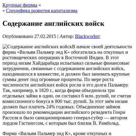
Крупные фирмы
»
«
Специфика развития капитализма
Содержание английских войск
Опубликовано
27.02.2015
|
Автор:
Blackworker
В начале своей деятельности
фирма «Вильям Пальмер энд К» обогатилась на откупных и
ростовщических операциях в Восточной Индии. В этот
период низам Хайдарабада испытывал сильные финансовые
затруднении, связанные с содержанием английских войск,
находившихся в княжестве, и должен был занимать крупные
суммы денег под огромные проценты. По мере роста
численности английских войск росли и его долги Пальмеру.
Так, например, в 1820 г., когда фирма объединила
три
отдельных займа в один, он составил 6 млн. рупий, не считая
комиссионного бонуса в 800 тыс. рупий. За этот заём низам
должен был платить 24% годовых. Объединение займов
произошло по рекомендации английского резидента Генри
Расселя и было санкционировано генерал-губер — автором
лордом Гастингсом, с которым был близок В. Рамбольд.
Фирма «Вильям Пальмер энд К», кроме откупных и