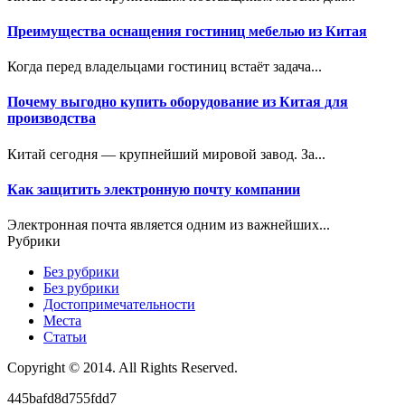
Преимущества оснащения гостиниц мебелью из Китая
Когда перед владельцами гостиниц встаёт задача...
Почему выгодно купить оборудование из Китая для
производства
Китай сегодня — крупнейший мировой завод. За...
Как защитить электронную почту компании
Электронная почта является одним из важнейших...
Рубрики
Без рубрики
Без рубрики
Достопримечательности
Места
Статьи
Copyright © 2014. All Rights Reserved.
445bafd8d755fdd7