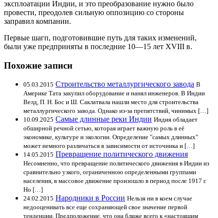
эксплоатации Индии, и это преобразование нужно было
провести, преодолев сильную оппозицию со стороны
заправил компании.
Первые шагп, подготовившие путь для таких изменений,
были уже предприняты в последние 10—15 лет XVIII в.
Похожие записи
Строительство металлургического завода
05.03.2015
В
Америке Тата закупил оборудование и нанял инженеров. В Индии
Велд, П. Н. Бос и Ш. Саклатвала нашли место для строительства
металлургического завода. Однако из-за препятствий, чинимых […]
Самые длинные реки Индии
10.09.2025
Индия обладает
обширной речной сетью, которая играет важную роль в её
экономике, культуре и экологии. Определение "самых длинных"
может немного различаться в зависимости от источника и […]
Превращение политического движения
14.05.2015
Несомненно, что превращение политического движения в Индии из
сравнительно узкого, ограниченною определенными группами
населения, в массовое движение произошло в период после 1917 г.
Но […]
Народники в России
24.02.2015
Нельзя ни в коем случае
недооценивать все еще сохраняющей свое значение первой
тенденции. Предположение, что она ближе всего к «настоящим