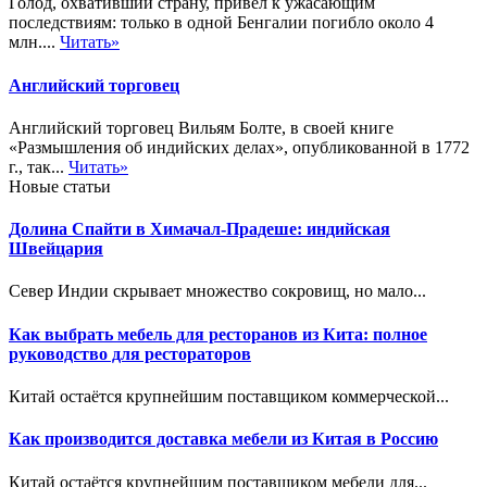
Голод, охвативший страну, привёл к ужасающим
последствиям: только в одной Бенгалии погибло около 4
млн....
Читать»
Английский торговец
Английский торговец Вильям Болте, в своей книге
«Размышления об индийских делах», опубликованной в 1772
г., так...
Читать»
Новые статьи
Долина Спайти в Химачал-Прадеше: индийская
Швейцария
Север Индии скрывает множество сокровищ, но мало...
Как выбрать мебель для ресторанов из Кита: полное
руководство для рестораторов
Китай остаётся крупнейшим поставщиком коммерческой...
Как производится доставка мебели из Китая в Россию
Китай остаётся крупнейшим поставщиком мебели для...