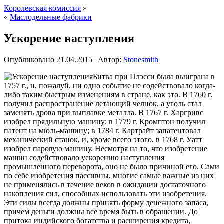
Королевская комиссия
»
«
Маслодельные фабрики
Ускорение наступления
Опубликовано
21.04.2015
|
Автор:
Stonesmith
Битва при Плэсси была выиграна в
1757 г., н, пожалуй, ни одно событие не содействовало когда-
либо таким быстрым изменениям в стране, как это. В 1760 г.
получил распространение летающий челнок, а уголь стал
заменять дрова при выплавке металла. В 1767 г. Харгривс
изобрел прядильную машину; в 1779 г. Кромптон получил
патент на мюль-машину; в 1784 г. Картрайт запатентовал
механический станок,
и, кроме всего этого, в 1768 г. Уатт
изобрел паровую машину. Несмотря на то, что изобретение
машин содействовало ускорению наступления
промышленного переворота, оно не было причиной его. Сами
по себе изобретения пассивны, многие самые важные из них
не применялись в течение веков в ожидании достаточного
накопления сил, способных использовать эти изобретения.
Эти силы всегда должны принять форму денежного запаса,
причем деньги должны все время быть в обращении. До
притока индийского богатства и расширения кредита,