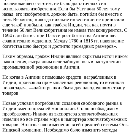
последовавшего за этим, не было достаточных сил
использовать изобретения. Если бы Уатт жил 50 лет тому
назад, его изобретения, должно быть, погибли бы вместе с
ним. Вероятно, никогда никакие инвестиции не приносили
еще такой прибыли, как грабеж Индии, так как почти в
течение 50 лет Великобритания не имела там конкурентов. С
1694 г. до битвы при Плэсси рост богатства Англии шел
сравнительно медленно. Между 1760 и 1815 гг. накопление
богатства шло быстро и достигло громадных размеров».
Таким образом, грабеж Индии являлся скрытым источ ником
накопления, сыгравшим величайшую роль в наступлении
промышленной революции в Англии.
Но когда в Англин с помощью средств, награбленных в
Индии, произошла промышленная революция, то возникла
новая задача —найти рынки сбыта для наводнявших страну
товаров.
Новые условия потребовали создания свободного рынка в
Индии вместо прежней монополии. Стало необходимым
преобразовать Индию из экспортера хлопчатобумажных
изделии во все страны мира в импортера хлопчатобумажных
товаров. Это означало изменение всей прежней системы Ост-
Индской компании. Необходимо было изменить методы