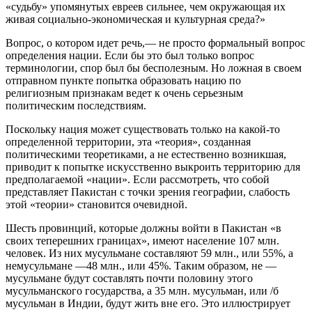
«судьбу» упомянутых евреев сильнее, чем окружающая их
живая социально-экономическая и культурная среда?»
Вопрос, о котором идет речь,— не просто формальный вопрос
определения нации. Если бы это был только вопрос
терминологии, спор был бы бесполезным. Но ложная в своем
отправном пункте попытка образовать нацию по
религиозным признакам ведет к очень серьезным
политическим последствиям.
Поскольку нация может существовать только на какой-то
определенной территории, эта «теория», созданная
политическими теоретиками, а не естественно возникшая,
приводит к попытке искусственно выкроить территорию для
предполагаемой «нации». Если рассмотреть, что собой
представляет Пакистан с точки зрения географии, слабость
этой «теории» становится очевидной.
Шесть провинций, которые должны войти в Пакистан «в
своих теперешних границах», имеют население 107 млн.
человек. Из них мусульмане составляют 59 млн., или 55%, а
немусульмане —48 млн., или 45%. Таким образом, не —
мусульмане будут составлять почти половину этого
мусульманского государства, а 35 млн. мусульман, или /б
мусульман в Индии, будут жить вне его. Это иллюстрирует