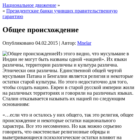
Национальное движение
»
«
Президентские банки учивших правительственную
гарантию
Общее происхождение
Опубликовано
04.02.2015
|
Автор:
Mnelar
Из этого видно, что мусульмане в
Индии не могут быть названы одной «нацией». Их языки
различны, территории различны и культура различна.
Этнически они различны. Единственной общей чертой
мусульман Патана и Бенгалии является религия и некоторые
остатки старой культуры. Но этого недостаточно для того,
чтобы создать нацию. Евреи в старой русской империи жили
на различных территориях и говорили на различных языках.
Сталин отказывается называть их нацией по следующим
основаниям:
«…если что и осталось у них общего, так это религия, общее
происхождение и некоторые остатки национального
характера. Все это несомненно. Но как можно серьезно
говорить, что окостенелые религиозные обряды и
выветривающиеся психологические остатки влияют на