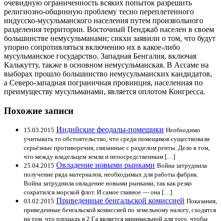
очевидную ограниченность всяких попыток разрешить
религиозно-общинную проблему тесно переплетенного
индусско-мусульманского населения путем произвольного
разделения территории. Восточный Пенджаб населен в своем
большинстве немусульманами; сикхи заявили о том, что будут
упорно сопротивляться включению их в какое-либо
мусульманское государство. Западная Бенгалия, включая
Калькутту, также в основном немусульманская. В Ассаме на
выборах прошло большинство немусульманских кандидатов,
а Северо-западная пограничная провинция, населенная по
преимуществу мусульманами, является оплотом Конгресса.
Похожие записи
Индийские феодалы-помещики
15.03.2015
Необходимо
учитывать то обстоятельство, что среди помещиков существовали
серьёзные противоречия, связанные с разделом ренты. Дело в том,
что между владельцем земли и непосредственным […]
Овладение новыми рынками
25.04.2015
Война затруднила
получение ряда материалов, необходимых для работы фабрик.
Война затруднила овладение новыми рынками, так как резко
сократился морской флот. И самое главное — она […]
Приведенные бенгальской комиссией
03.02.2015
Показания,
приведенные бенгальской комиссией по земельному налогу, сходятся
на том, что площадь в 2 Га является минимальной для того, чтобы