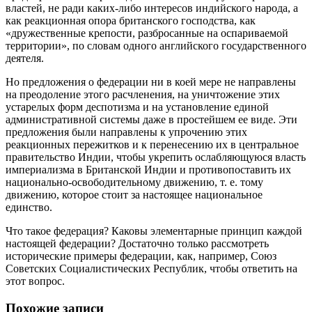
властей, не ради каких-либо интересов индийского народа, а
как реакционная опора британского господства, как
«дружественные крепости, разбросанные на оспариваемой
территории», по словам одного английского государственного
деятеля.
Но предложения о федерации ни в коей мере не направлены
на преодоление этого расчленения, на уничтожение этих
устарелых форм деспотизма и на установление единой
административной системы даже в простейшем ее виде. Эти
предложения были направлены к упрочению этих
реакционных пережитков и к перенесению их в центральное
правительство Индии, чтобы укрепить ослабляющуюся власть
империализма в Британской Индии и противопоставить их
национально-освободительному движению, т. е. тому
движению, которое стоит за настоящее национальное
единство.
Что такое федерация? Каковы элементарные принцип каждой
настоящей федерации? Достаточно только рассмотреть
исторические примеры федерации, как, например, Союз
Советских Социалистических Республик, чтобы ответить на
этот вопрос.
Похожие записи