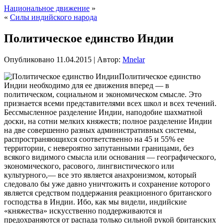
Национальное движение
»
«
Силы индийского народа
Политическое единство Индии
Опубликовано
11.04.2015
|
Автор:
Mnelar
Политическое единство
Индии необходимо для ее движения вперед — в
политическом, социальном и экономическом смысле. Это
признается всеми представителями всех школ и всех течений.
Бессмысленное разделение Индии, наподобие шахматной
доски, на сотни мелких княжеств; полное разделение Индии
на две совершенно разных административных системы,
распространяющихся соответственно на 45 и 55% ее
территории, с невероятно запутанными границами, без
всякого видимого
смысла или основания — географического,
экономического, расового, лингвистического или
культурного,— все это является анахронизмом, который
следовало бы уже давно уничтожить и сохранение которого
является средством поддержания реакционного британского
господства в Индии. Ибо, как мы видели, индийские
«княжества» искусственно поддерживаются и
предохраняются от распада только сильной рукой британских