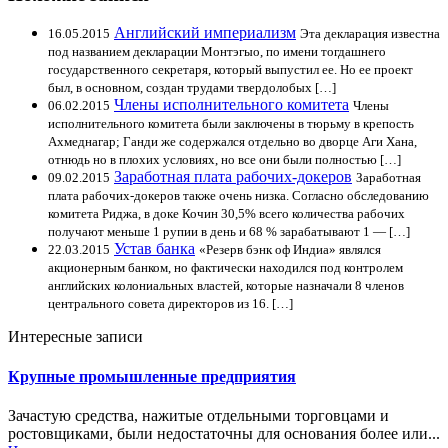
Английский империализм
16.05.2015
Эта декларация известна
под названием декларации Монтэгыо, по имени тогдашнего
государственного секретаря, который выпустил ее. Но ее проект
был, в основном, создан трудами твердолобых […]
Члены исполнительного комитета
06.02.2015
Члены
исполнительного комитета были заключены в тюрьму в крепость
Ахмеднагар; Ганди же содержался отдельно во дворце Аги Хана,
отнюдь но в плохих условиях, но все они были полностью […]
Заработная плата рабочих-докеров
09.02.2015
Заработная
плата рабочих-докеров также очень низка. Согласно обследованию
комитета Риджа, в доке Кочин 30,5% всего количества рабочих
получают меньше 1 рупии в день и 68 % зарабатывают 1 — […]
Устав банка
22.03.2015
«Резерв бэнк оф Индиа» являлся
акционерным банком, но фактически находился под контролем
английских колониальных властей, которые назначали 8 членов
центрального совета директоров из 16. […]
Интересные записи
Крупные промышленные предприятия
Зачастую средства, нажитые отдельными торговцами и
ростовщиками, были недостаточны для основания более или...