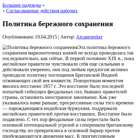
Большие надежды
»
«
Согласованные действия рабочих
Политика бережного сохранения
Опубликовано
19.04.2015
|
Автор:
Arcaneseeker
Эта политика бережного
сохранения марионеточных князей не всегда проводилась так
последовательно, как сейчас. В первой половине XIX в., пока
английские правители чувствовали себя еще сильными и
действовали уверенно, они под любым предлогом активно
проводили политику поглощения Британской Индией
отживающих свой век княжеств. Поворотным моментом
явилось восстание 1857 г. Это восстание было последней
попыткой гибнущих феодальных сил, бывших правителей
страны,
остановить иностранное завоевание. Как уже
указывалось нами раньше, прогрессивные силы того времени
— парождающаяся индийская буржуазия, поддержали
английских правителей против восставших. Восстапие было
подавлено. С тех пор феодальные силы перестали быть
основной потенциальной угрозой и соперником британскому
господству, но превратились в основной барьер против
пробуждающегося движения масс. К прогрессивным