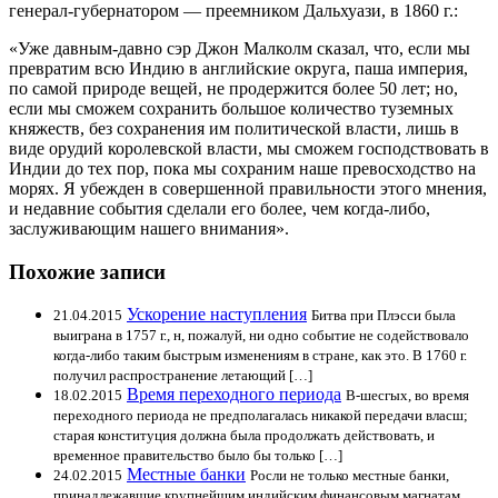
генерал-губернатором — преемником Дальхуази, в 1860 г.:
«Уже давным-давно сэр Джон Малколм сказал, что, если мы
превратим всю Индию в английские округа, паша империя,
по самой природе вещей, не продержится более 50 лет; но,
если мы сможем сохранить большое количество туземных
княжеств, без сохранения им политической власти, лишь в
виде орудий королевской власти, мы сможем господствовать в
Индии до тех пор, пока мы сохраним наше превосходство на
морях. Я убежден в совершенной правильности этого мнения,
и недавние события сделали его более, чем когда-либо,
заслуживающим нашего внимания».
Похожие записи
Ускорение наступления
21.04.2015
Битва при Плэсси была
выиграна в 1757 г., н, пожалуй, ни одно событие не содействовало
когда-либо таким быстрым изменениям в стране, как это. В 1760 г.
получил распространение летающий […]
Время переходного периода
18.02.2015
В-шесгых, во время
переходного периода не предполагалась никакой передачи власш;
старая конституция должна была продолжать действовать, и
временное правительство было бы только […]
Местные банки
24.02.2015
Росли не только местные банки,
принадлежавшие крупнейшим индийским финансовым магнатам