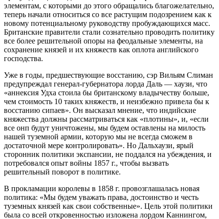
элементам, с которыми до этого обращались благожелательно,
теперь начали относиться со все растущим подозрением как к
новому потенциальному руководству пробуждающихся масс.
Британские правители стали сознательно проводить политику
все более решительной опоры на феодальные элементы, на
сохранение князей и их княжеств как оплота английского
господства.
Уже в годы, предшествующие восстанию, сэр Вильям Слиман
предупреждал генерал-губернатора лорда Даль — хаузи, что
«аннексия Удха стоила бы британскому владычеству больше,
чем стоимость 10 таких княжеств, и неизбежно привела бы к
восстанию сипаев». Он высказал мнение, что индийские
княжества должны рассматриваться как «плотины», и, «если
все онп будут уничтожены, мы будем оставлены на милость
нашей туземной армии, которую мы не всегда сможем в
достаточной мере контролировать». Но Дальхаузи, ярый
сторонник политики экспансии, не поддался на убеждения, и
потребовался опыт войны 1857 г., чтобы вызвать
решительный поворот в политике.
В прокламации королевы в 1858 г. провозглашалась новая
политика: «Мы будем уважать права, достоинство и честь
туземных князей как свои собственные». Цель этой политики
была со всей откровенностью изложена лордом Каннингом,