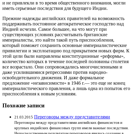
и не привлекли в то время общественного внимания, могли
иметь серьезные последствия для будущего Индии.
Прежние надежды английских правителей на возможность
поддерживать постоянное автократическое господство над
Индией исчезли. Самое большее, на что могут при
существующих условиях рассчитывать британские
империалисты, это найти такой путь приспособления,
который поможет сохранить основные империалистические
привилегии и эксплоатацию под прикрытием новых фирм. К
этой цели были направлены конституционные «реформы»,
количество которых в течение последней половины столетия
все возрастало. Они сопровождались многочисленными и
даже усилившимися репрессиями против народно-
освободительного движения. И даже формальное
предложение «независимости» в 1946 г.— это еще не конец
империалистического правления, а лишь одна из попыток его
приспособления к новым условиям.
Похожие записи
Переговоры между представителями
21.03.2015
Переговоры между представителями английских финансистов и
крупных индийских финансовых групп имели важные последствия.
Непосредственным результатом переговоров явилось создание в