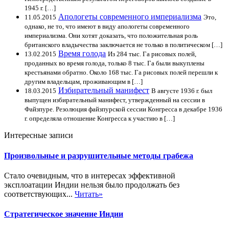
1945 г. […]
Апологеты современного империализма
11.05.2015
Это,
однако, не то, что имеют в виду апологеты современного
империализма. Они хотят доказать, что положительная роль
британского владычества заключается не только в политическом […]
Время голода
13.02.2015
Из 284 тыс. Га рисовых полей,
проданных во время голода, только 8 тыс. Га были выкуплены
крестьянами обратно. Около 168 тыс. Га рисовых полей перешли к
другим владельцам, проживающим в […]
Избирательный манифест
18.03.2015
В августе 1936 г. был
выпущен избирательный манифест, утвержденный на сессии в
Файзпуре. Резолюция файзпурской сессии Конгресса в декабре 1936
г. определяла отношение Конгресса к участию в […]
Интересные записи
Произвольные и разрушительные методы грабежа
Стало очевидным, что в интересах эффективной
эксплоатации Индии нельзя было продолжать без
соответствующих...
Читать»
Стратегическое значение Индии