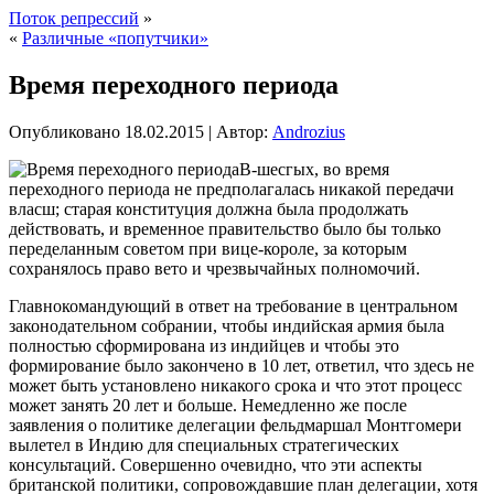
Поток репрессий
»
«
Различные «попутчики»
Время переходного периода
Опубликовано
18.02.2015
|
Автор:
Androzius
В-шесгых, во время
переходного периода не предполагалась никакой передачи
власш; старая конституция должна была продолжать
действовать, и временное правительство было бы только
переделанным советом при вице-короле, за которым
сохранялось право вето и чрезвычайных полномочий.
Главнокомандующий в ответ на требование в центральном
законодательном собрании, чтобы индийская армия была
полностью сформирована из индийцев
и чтобы это
формирование было закончено в 10 лет, ответил, что здесь не
может быть установлено никакого срока и что этот процесс
может занять 20 лет и больше. Немедленно же после
заявления о политике делегации фельдмаршал Монтгомери
вылетел в Индию для специальных стратегических
консультаций. Совершенно очевидно, что эти аспекты
британской политики, сопровождавшие план делегации, хотя