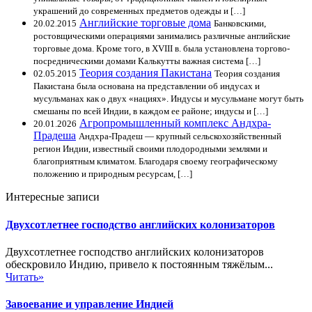
украшений до современных предметов одежды и […]
Английские торговые дома
20.02.2015
Банковскими,
ростовщическими операциями занимались различные английские
торговые дома. Кроме того, в XVIII в. была установлена торгово-
посредническими домами Калькутты важная система […]
Теория создания Пакистана
02.05.2015
Теория создания
Пакистана была основана на представлении об индусах и
мусульманах как о двух «нациях». Индусы и мусульмане могут быть
смешаны по всей Индии, в каждом ее районе; индусы и […]
Агропромышленный комплекс Андхра-
20.01.2026
Прадеша
Андхра-Прадеш — крупный сельскохозяйственный
регион Индии, известный своими плодородными землями и
благоприятным климатом. Благодаря своему географическому
положению и природным ресурсам, […]
Интересные записи
Двухсотлетнее господство английских колонизаторов
Двухсотлетнее господство английских колонизаторов
обескровило Индию, привело к постоянным тяжёлым...
Читать»
Завоевание и управление Индией