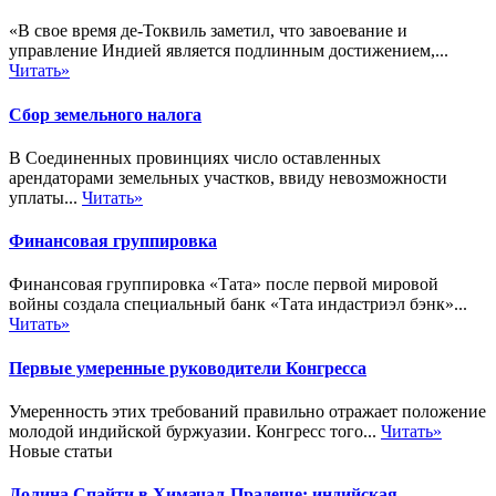
«В свое время де-Токвиль заметил, что завоевание и
управление Индией является подлинным достижением,...
Читать»
Сбор земельного налога
В Соединенных провинциях число оставленных
арендаторами земельных участков, ввиду невозможности
уплаты...
Читать»
Финансовая группировка
Финансовая группировка «Тата» после первой мировой
войны создала специальный банк «Тата индастриэл бэнк»...
Читать»
Первые умеренные руководители Конгресса
Умеренность этих требований правильно отражает положение
молодой индийской буржуазии. Конгресс того...
Читать»
Новые статьи
Долина Спайти в Химачал-Прадеше: индийская