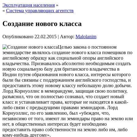
Эксплуатация населения
»
«
Система управляющих агентств
Создание нового класса
Опубликовано
22.02.2015
|
Автор:
Malolanim
Целью закона о постоянном
земиндарстве являлось создание нового класса помещиков по
английскому образцу как социальной опоры английского
владычества. Признавалось абсолютно необходимым создать
новую социальную базу для британского владычества в
Индии путем образования нового класса, интересы которого
были бы связаны с поддержанием английского господства, и
предоставить этому новому классу небольшую
долю добычи.
Лорд Корнуоллис в меморандуме, защищая свою политику,
разъяснил, что он полностью сознавал, что создает новый
класс и устанавливает права, которые не находятся в какой-
либо связи с предыдущими правами земиндаров. Лорд
Корнуоллис, по его заявлению, был «убежден, что,
независимо от того, имеют ли земиндары право на землю или
нет, в общественных интересах будет необходимо
предоставить право собственности на землю либо им, либо
кому-нибудь другому».