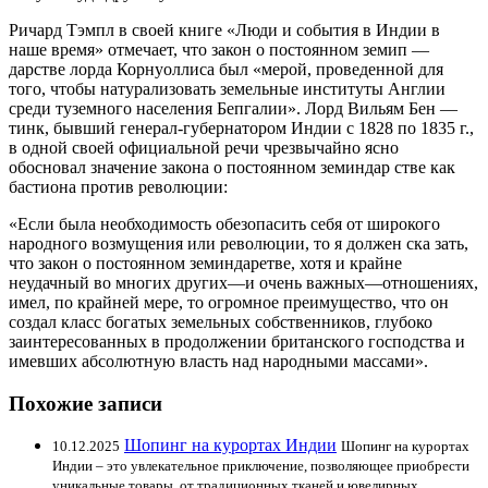
Ричард Тэмпл в своей книге «Люди и события в Индии в
наше время» отмечает, что закон о постоянном земип —
дарстве лорда Корнуоллиса был «мерой, проведенной для
того, чтобы натурализовать земельные институты Англии
среди туземного населения Бепгалии». Лорд Вильям Бен —
тинк, бывший генерал-губернатором Индии с 1828 по 1835 г.,
в одной своей официальной речи чрезвычайно ясно
обосновал значение закона о постоянном земиндар стве как
бастиона против революции:
«Если была необходимость обезопасить себя от широкого
народного возмущения или революции, то я должен ска зать,
что закон о постоянном земиндаретве, хотя и крайне
неудачный во многих других—и очень важных—отношениях,
имел, по крайней мере, то огромное преимущество, что он
создал класс богатых земельных собственников, глубоко
заинтересованных в продолжении британского господства и
имевших абсолютную власть над народными массами».
Похожие записи
Шопинг на курортах Индии
10.12.2025
Шопинг на курортах
Индии – это увлекательное приключение, позволяющее приобрести
уникальные товары, от традиционных тканей и ювелирных