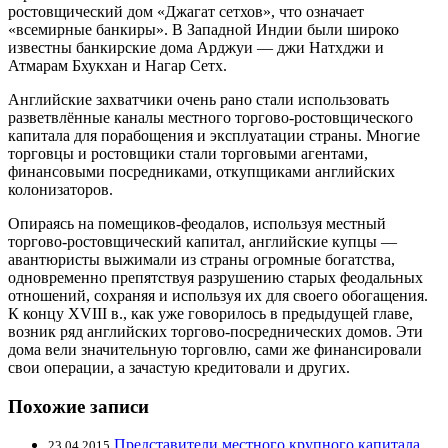
ростовщический дом «Джагат сетхов», что означает
«всемирные банкиры». В Западной Индии были широко
известны банкирские дома Арджуи — джи Натхджи и
Атмарам Бхукхан и Нагар Сетх.
Английские захватчики очень рано стали использовать
разветвлённые каналы местного торгово-ростовщического
капитала для порабощения и эксплуатации страны. Многие
торговцы и ростовщики стали торговыми агентами,
финансовыми посредниками, откупщиками английских
колонизаторов.
Опираясь на помещиков-феодалов, используя местный
торгово-ростовщический капитал, английские купцы —
авантюристы выжимали из страны огромные богатства,
одновременно препятствуя разрушению старых феодальных
отношений, сохраняя и используя их для своего обогащения.
К концу XVIII в., как уже говорилось в предыдущей главе,
возник ряд английских торгово-посреднических домов. Эти
дома вели значительную торговлю, сами же финансировали
свои операции, а зачастую кредитовали и других.
Похожие записи
Представители местного крупного капитала
23.04.2015