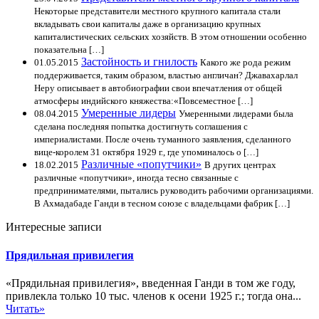
Некоторые представители местного крупного капитала стали
вкладывать свои капиталы даже в организацию крупных
капиталистических сельских хозяйств. В этом отношении особенно
показательна […]
Застойность и гнилость
01.05.2015
Какого же рода режим
поддерживается, таким образом, властью англичан? Джавахарлал
Неру описывает в автобиографии свои впечатления от общей
атмосферы индийского княжества:«Повсеместное […]
Умеренные лидеры
08.04.2015
Умеренными лидерами была
сделана последняя попытка достигнуть соглашения с
империалистами. После очень туманного заявления, сделанного
вице-королем 31 октября 1929 г., где упоминалось о […]
Различные «попутчики»
18.02.2015
В других центрах
различные «попутчики», иногда тесно связанные с
предпринимателями, пытались руководить рабочими организациями.
В Ахмадабаде Ганди в тесном союзе с владельцами фабрик […]
Интересные записи
Прядильная привилегия
«Прядильная привилегия», введенная Ганди в том же году,
привлекла только 10 тыс. членов к осени 1925 г.; тогда она...
Читать»