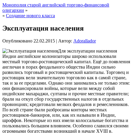
Монополия старой английской торгово-финансовой
олигархии
»
«
Создание нового класса
Эксплуатация населения
Опубликовано
22.02.2015
|
Автор:
Adorallador
Для эксплуатации населения
Индии английские колонизаторы широко использовали
местный торгово-ростовщический капитал. Ещё до появления
англичан в порах феодального общества Индии сильно
развились торговый и ростовщический капиталы. Торговец и
ростовщик вели значительную торговлю как в самой стране,
так и за ее пределами. Однако они занимались не только этим:
они финансировали войны, которые вели между собой
индийские махараджи, султаны и прочие
местные правители;
брали на откуп сбор государственных налогов в отдельных
провинциях; кредитовали мелких феодалов и ремесленников.
По всей стране были разбросаны конторы местных
ростовщиков-банкиров, или, как их называли в Индии,
шроффов. Некоторые из них имели колоссальные богатства и
пользовались большим влиянием. Особенно славился своими
огромными богатствами возникший в начале XVIII в.