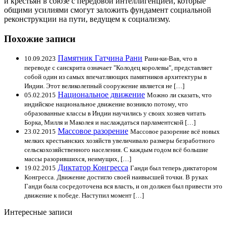
и крестьян в союзе с передовой интеллигенцией, которые
общими усилиями смогут заложить фундамент социальной
реконструкции на пути, ведущем к социализму.
Похожие записи
Памятник Гатчина Рани
10.09.2023
Рани-ки-Вав, что в
переводе с санскрита означает "Колодец королевы", представляет
собой один из самых впечатляющих памятников архитектуры в
Индии. Этот великолепный сооружение является не […]
Национальное движение
05.02.2015
Можно ли сказать, что
индийское национальное движение возникло потому, что
образованные классы в Индии научились у своих хозяев читать
Борка, Милля и Маколея и наслаждаться парламентской […]
Массовое разорение
23.02.2015
Массовое разорение всё новых
мелких крестьянских хозяйств увеличивало размеры безработного
сельскохозяйственного населения. С каждым годом всё большие
массы разорившихся, неимущих, […]
Диктатор Конгресса
19.02.2015
Ганди был теперь диктатором
Конгресса. Движение достигло своей наивысшей точки. В руках
Ганди была сосредоточена вся власть, и он должен был привести это
движение к победе. Наступил момент […]
Интересные записи