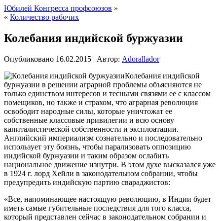
Юбилей Конгресса профсоюзов
»
«
Количество рабочих
Колебания индийской буржуазии
Опубликовано
16.02.2015
|
Автор:
Adorallador
Колебания индийской
буржуазии в решении аграрной проблемы объясняются не
только единством интересов и тесными связями ее с классом
помещиков, но также и страхом, что аграрная революция
освободит народные силы, которые уничтожат ее
собственные классовые привилегии и всю основу
капиталистической собственности и эксплоатации.
Английский империализм сознательно и последовательно
использует эту боязнь, чтобы парализовать оппозицию
индийской буржуазии и таким образом ослабить
национальное движение изнутри. В этом духе высказался уже
в 1924 г. лорд Хейли в законодательном собрании, чтобы
предупредить индийскую партию свараджистов:
«Все, напоминающее настоящую революцию, в Индии будет
иметь самые губительные последствия для того класса,
который представлен сейчас в законодательном собрании и