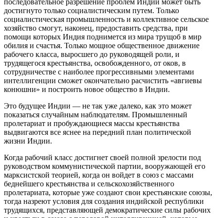
последовательное разрешение проблем Индии может быть
достигнуто только социалистическим путем. Только
социалистическая промышленность и коллективное сельское
хозяйство смогут, наконец, предоставить средства, при
помощи которых Индия поднимется из мира трущоб в мир
обилия и счастья. Только мощное общественное движение
рабочего класса, выросшего до руководящей роли, и
трудящегося крестьянства, освобожденного, от оков, в
сотрудничестве с наиболее прогрессивными элементами
интеллигенции сможет окончательно расчистить «авгиевы
конюшни» и построить новое общество в Индии.
Это будущее Индии — не так уже далеко, как это может
показаться случайным наблюдателям. Промышленный
пролетариат и пробуждающиеся массы крестьянства
выдвигаются все яснее на передний план политической
жизни Индии.
Когда рабочий класс достигнет своей полной зрелости под
руководством коммунистической партии, вооружающей его
марксистской теорией, когда он войдет в союз с массами
беднейшего крестьянства и сельскохозяйственного
пролетариата, которые уже создают свои крестьянские союзы,
тогда назреют условия для создания индийской республики
трудящихся, представляющей демократические силы рабочих