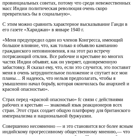
провинциальных советах, потому что среди невежественных
масс Индии политическая революция очень скоро
превратилась бы в социальную».
С этим можно сравнить характерное высказывание Ганди в
его газете «Хариджан» в январе 1940 г.
«Меня предупредил один из членов Конгресса, имеющий
большое влияние, что, как только я объявлю кампанию
гражданского неповиновения, я на этот раз встречу
потрясающий отклик. Все рабочие и крестьяне во многих
частях Индии объявят, как он уверяет, одновременную
забастовку. Я сказал ему, что, если это случится, это поставит
меня в очень затруднительное положение и спутает все мои
планы… Я надеюсь, что нельзя предполагать, чтобы я
умышленно начал борьбу, которая окончилась бы анархией и
красной опасностью».
Страх перед «красной опасностью» fc связи с действиями
рабочих и крестьян — знакомый язык реакционеров всех
стран. Этот страх создает общую платформу для британского
империализма и национальной буржуазии.
Совершенно несомненно — и это становится все более ясным
индийскому прогрессивному общественному мнению,— что