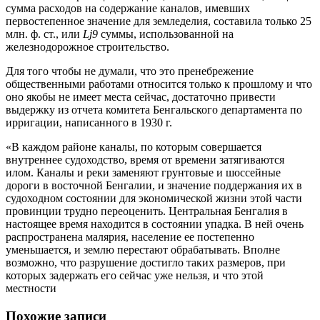
сумма расходов на содержание каналов, имевших
первостепенное значение для земледелия, составила только 25
млн. ф. ст., или
Lj9
суммы, использованной на
железнодорожное строительство.
Для того чтобы не думали, что это пренебрежение
общественными работами относится только к прошлому и что
оно якобы не имеет места сейчас, достаточно привести
выдержку из отчета комитета Бенгальского департамента по
ирригации, написанного в 1930 г.
«В каждом районе каналы, по которым совершается
внутреннее судоходство, время от времени затягиваются
илом. Каналы и реки заменяют грунтовые и шоссейные
дороги в восточной Бенгалии, и значение поддержания их в
судоходном состоянии для экономической жизни этой части
провинции трудно переоценить. Центральная Бенгалия в
настоящее время находится в состоянии упадка. В ней очень
распространена малярия, население ее постепенно
уменьшается, и землю перестают обрабатывать. Вполне
возможно, что разрушение достигло таких размеров, при
которых задержать его сейчас уже нельзя, и что этой
местности
Похожие записи