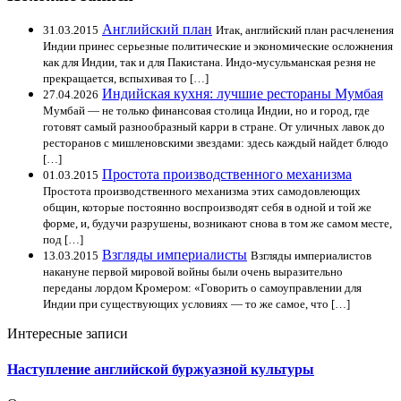
Английский план
31.03.2015
Итак, английский план расчленения
Индии принес серьезные политические и экономические осложнения
как для Индии, так и для Пакистана. Индо-мусульманская резня не
прекращается, вспыхивая то […]
Индийская кухня: лучшие рестораны Мумбая
27.04.2026
Мумбай — не только финансовая столица Индии, но и город, где
готовят самый разнообразный карри в стране. От уличных лавок до
ресторанов с мишленовскими звездами: здесь каждый найдет блюдо
[…]
Простота производственного механизма
01.03.2015
Простота производственного механизма этих самодовлеющих
общин, которые постоянно воспроизводят себя в одной и той же
форме, и, будучи разрушены, возникают снова в том же самом месте,
под […]
Взгляды империалисты
13.03.2015
Взгляды империалистов
накануне первой мировой войны были очень выразительно
переданы лордом Кромером: «Говорить о самоуправлении для
Индии при существующих условиях — то же самое, что […]
Интересные записи
Наступление английской буржуазной культуры