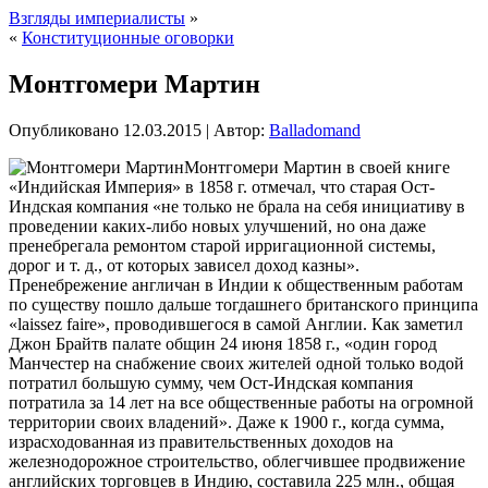
Взгляды империалисты
»
«
Конституционные оговорки
Монтгомери Мартин
Опубликовано
12.03.2015
|
Автор:
Balladomand
Монтгомери Мартин в своей книге
«Индийская Империя» в 1858 г. отмечал, что старая Ост-
Индская компания «не только не брала на себя инициативу в
проведении каких-либо новых улучшений, но она даже
пренебрегала ремонтом старой ирригационной системы,
дорог и т. д., от которых зависел доход казны».
Пренебрежение англичан в Индии к общественным работам
по существу пошло дальше тогдашнего британского принципа
«laissez faire», проводившегося в самой
Англии. Как заметил
Джон Брайтв палате общин 24 июня 1858 г., «один город
Манчестер на снабжение своих жителей одной только водой
потратил большую сумму, чем Ост-Индская компания
потратила за 14 лет на все общественные работы на огромной
территории своих владений». Даже к 1900 г., когда сумма,
израсходованная из правительственных доходов на
железнодорожное строительство, облегчившее продвижение
английских торговцев в Индию, составила 225 млн., общая