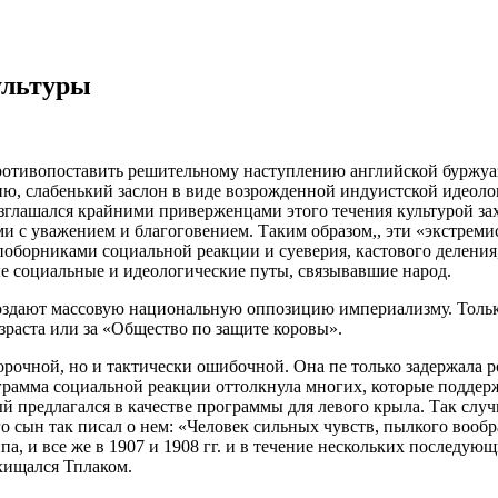
ультуры
отивопоставить решительному наступлению английской буржуазн
, слабенький заслон в виде возрожденной индуистской идеолог
глашался крайними приверженцами этого течения культурой зах
ми с уважением и благоговением. Таким образом,, эти «экстрем
 поборниками социальной реакции и суеверия, кастового делени
е социальные и идеологические путы, связывавшие народ.
оздают массовую национальную оппозицию империализму. Только
озраста или за «Общество по защите коровы».
орочной, но и тактически ошибочной. Она пе только задержала 
ограмма социальной реакции оттолкнула многих, которые подде
 предлагался в качестве программы для левого крыла. Так случ
го сын так писал о нем: «Человек сильных чувств, пылкого воо
па, и все же в 1907 и 1908 гг. и в течение нескольких последу
схищался Тплаком.