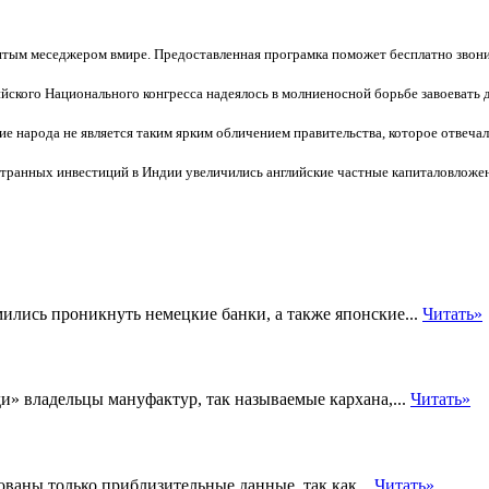
итым меседжером вмире. Предоставленная програмка поможет бесплатно звони
йского Национального конгресса надеялось в молниеносной борьбе завоевать 
е народа не является таким ярким обличением правительства, которое отвечал
транных инвестиций в Индии увеличились английские частные капиталовложен
ились проникнуть немецкие банки, а также японские...
Читать»
и» владельцы мануфактур, так называемые кархана,...
Читать»
ованы только приблизительные данные, так как...
Читать»