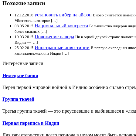
Похожие записи
установить вибер на айфон
12.12.2016
Вибер считается знамен
Viber есть некоторое […]
Национальный конгресса
08.05.2015
Большинство лидеров инди
более сильных […]
Положение народа
19.03.2015
Ни в одной другой стране положени
Индии — […]
Иностранные инвестиции
25.02.2015
В первую очередь из инос
капиталовложения в Индии […]
Интересные записи
Немецкие банки
Перед первой мировой войной в Индию особенно сильно стрем
Группа ткачей
Третья группа ткачей — это преуспевшие и выбившиеся в «люд
Первая перепись в Индии
Для характеристики всего периода в целом могут быть использ