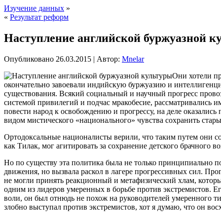
Изучение данных
»
«
Результат реформ
Наступление английской буржуазной к
Опубликовано
26.03.2015
|
Автор:
Mnelar
Они хотели пр
окончательно завоевали индийскую буржуазию и интеллигенцию
существования. Всякий социальный и научный прогресс провоз
системой привилегий и подчас мракобесие, рассматривались и
повести народ к освобождению и прогрессу, на деле оказались
видом мистического «национального» чувства сохранить стары
Ортодоксальные националисты верили, что таким путем они с
как Тилак, мог агитировать за сохранение детского брачного в
Но по существу эта политика была не только принципиально п
движения, но вызвала раскол в лагере прогрессивных сил. Пр
не могли принять реакционный и метафизический хлам, который
одним из лидеров умеренных в борьбе против экстремистов. Е
воли, он был отнюдь не похож на руководителей умеренного ти
злобно выступал против экстремистов, хот я думаю, что он во