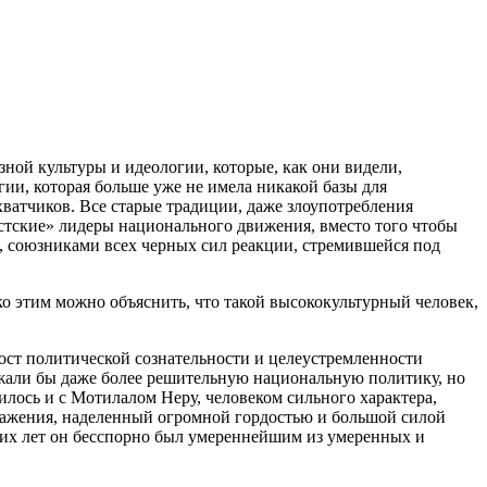
ой культуры и идеологии, которые, как они видели,
ии, которая больше уже не имела никакой базы для
ватчиков. Все старые традиции, даже злоупотребления
истские» лидеры национального движения, вместо того чтобы
я, союзниками всех черных сил реакции, стремившейся под
 этим можно объяснить, что такой высококультурный человек,
рост политической сознательности и целеустремленности
ржали бы даже более решительную национальную политику, но
илось и с Мотилалом Неру, человеком сильного характера,
бражения, наделенный огромной гордостью и большой силой
ющих лет он бесспорно был умереннейшим из умеренных и