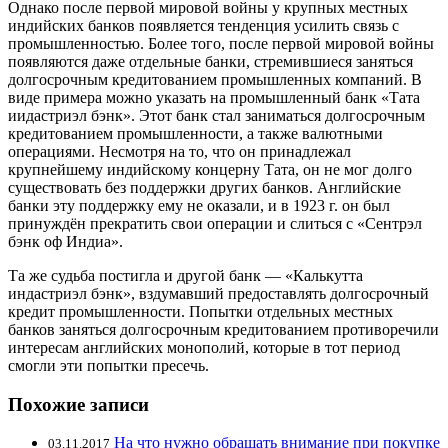
Однако после первой мировой войны у крупных местных
индийских банков появляется тенденция усилить связь с
промышленностью. Более того, после первой мировой войны
появляются даже отдельные банки, стремившиеся заняться
долгосрочным кредитованием промышленных компаний. В
виде примера можно указать на промышленный банк «Тата
иидастриэл бэнк». Этот банк стал заниматься долгосрочным
кредитованием промышленности, а также валютными
операциями. Несмотря на то, что он принадлежал
крупнейшему индийскому концерну Тата, он не мог долго
существовать без поддержки других банков. Английские
банки эту поддержку ему не оказали, и в 1923 г. он был
принуждён прекратить свои операции и слиться с «Сентрэл
бэнк оф Индиа».
Та же судьба постигла и другой банк — «Калькутта
индастриэл бэнк», вздумавший предоставлять долгосрочный
кредит промышленности. Попытки отдельных местных
банков заняться долгосрочным кредитованием противоречили
интересам английских монополий, которые в тот период
смогли эти попытки пресечь.
Похожие записи
На что нужно обращать внимание при покупке
03.11.2017