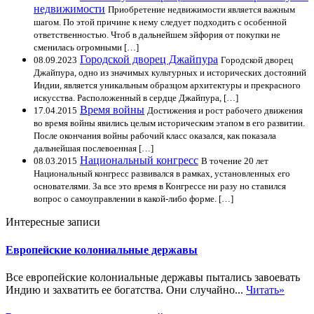
недвижимости
Приобретение недвижимости является важным
шагом. По этой причине к нему следует подходить с особенной
ответственностью. Чтоб в дальнейшем эйфория от покупки не
сменилась огромными […]
Городской дворец Джайпура
08.09.2023
Городской дворец
Джайпура, одно из значимых культурных и исторических достояний
Индии, является уникальным образцом архитектуры и прекрасного
искусства. Расположенный в сердце Джайпура, […]
Время войны
17.04.2015
Достижения и рост рабочего движения
во время войны явились целым историческим этапом в его развитии.
После окончания войны рабочий класс оказался, как показала
дальнейшая послевоенная […]
Национальный конгресс
08.03.2015
В точение 20 лет
Национальный конгресс развивался в рамках, установленных его
основателями. За все это время в Конгрессе ни разу но ставился
вопрос о самоуправлении в какой-либо форме. […]
Интересные записи
Европейские колониальные державы
Все европейские колониальные державы пытались завоевать
Индию и захватить ее богатства. Они случайно...
Читать»