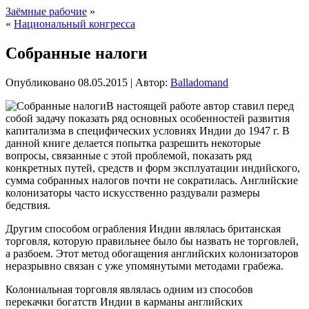
Заёмные рабочие
»
«
Национальный конгресса
Собранные налоги
Опубликовано
08.05.2015
|
Автор:
Balladomand
В настоящей работе автор ставил перед
собой задачу показать ряд основных особенностей развития
капитализма в специфических условиях Индии до 1947 г. В
данной книге делается попытка разрешить некоторые
вопросы, связанные с этой проблемой, показать ряд
конкретных путей, средств и форм эксплуатации индийского,
сумма собранных налогов почти не сократилась. Английские
колонизаторы часто искусственно раздували размеры
бедствия.
Другим способом ограбления Индии являлась британская
торговля, которую правильнее было бы назвать не торговлей,
а разбоем. Этот метод обогащения английских колонизаторов
неразрывно связан с уже упомянутыми методами грабежа.
Колониальная торговля являлась одним из способов
перекачки богатств Индии в карманы английских