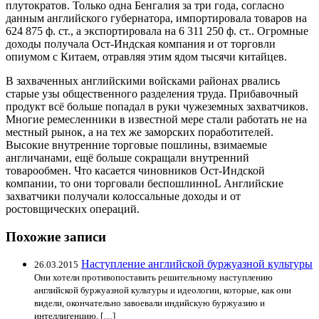
плутократов. Только одна Бенгалия за три года, согласно
данным английского губернатора, импортировала товаров на
624 875 ф. ст., а экспортировала на 6 311 250 ф. ст.. Огромные
доходы получала Ост-Индская компания и от торговли
опиумом с Китаем, отравляя этим ядом тысячи китайцев.
В захваченных английскими войсками районах рвались
старые узы общественного разделения труда. Прибавочный
продукт всё больше попадал в руки чужеземных захватчиков.
Многие ремесленники в известной мере стали работать не на
местный рынок, а на тех же заморских поработителей.
Высокие внутренние торговые пошлины, взимаемые
англичанами, ещё больше сокращали внутренний
товарообмен. Что касается чиновников Ост-Индской
компании, то они торговали беспошлинноL Английские
захватчики получали колоссальные доходы и от
ростовщических операций.
Похожие записи
Наступление английской буржуазной культуры
26.03.2015
Они хотели противопоставить решительному наступлению
английской буржуазной культуры и идеологии, которые, как они
видели, окончательно завоевали индийскую буржуазию и
интеллигенцию, […]