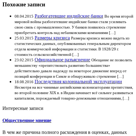
Похожие записи
Разбогатевшие индийские банки
08.04.2015
Во время второй
мировой войны разбогатевшие индийские банки стали усиливать
свою связь с промышленностью. У банков появилось стремление
приобретать контроль над небанковскими компаниями […]
Размеры кризиса
25.03.2015
Размеры кризиса можно видеть из
статистических данных, опубликованных генеральным директором
отдела коммерческой информации и статистики. В 1928/29 г.
стоимость сельскохозяйственной […]
Официальное разъяснение
23.02.2015
Обещание не позволить
меньшинству «препятствовать развитию большинства»
действительно давало надежду па некоторое движение вперед от
позиций конференции в Симле и обнаруживало стремление […]
Последствия колониальной эксплуатации
18.08.2016
Несмотря на все чинимые английскими колонизаторами препятствия,
во второй половине XIX в. в Индии начинает всё сильнее развиваться
капитализм, порождаемый товарно-денежными отношениями, […]
Интересные записи
Общественное мнение
В чем же причина полного расхождения в оценках, данных