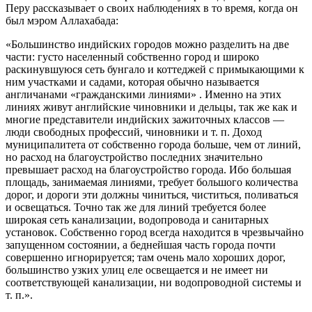
Перу рассказывает о своих наблюдениях в то время, когда он
был мэром Аллахабада:
«Большинство индийских городов можно разделить на две
части: густо населенный собственно город и широко
раскинувшуюся сеть бунгало и коттеджей с примыкающими к
ним участками и садами, которая обычно называется
англичанами «гражданскими линиями» . Именно на этих
линиях живут английские чиновники и дельцы, так же как и
многие представители индийских зажиточных классов —
люди свободных профессий, чиновники и т. п. Доход
муниципалитета от собственно города больше, чем от линий,
но расход на благоустройство последних значительно
превышает расход на благоустройство города. Ибо большая
площадь, занимаемая линиями, требует большого количества
дорог, и дороги эти должны чиниться, чиститься, поливаться
и освещаться. Точно так же для линий требуется более
широкая сеть канализации, водопровода и санитарных
установок. Собственно город всегда находится в чрезвычайно
запущенном состоянии, а беднейшая часть города почти
совершенно игнорируется; там очень мало хороших дорог,
большинство узких улиц еле освещается и не имеет ни
соответствующей канализации, ни водопроводной системы и
т. п.».