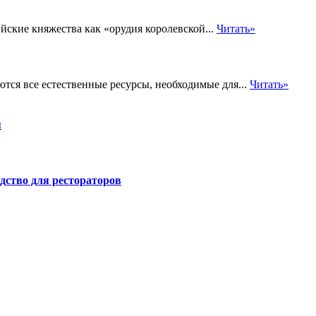
ийские княжества как «орудия королевской...
Читать»
ются все естественные ресурсы, необходимые для...
Читать»
я
дство для рестораторов