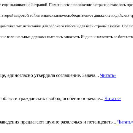
е еще колониальной страной. Политическое положение в стране оставалось п
у второй мировой войны национально-освободительное движение индийских тр
ом тяжелых испытаний для рабочего класса и для всей страны в целом. Прави
кие колониальные державы пытались завоевать Индию и захватить ее богатств
це, единогласно утвердила соглашение. Задача...
Читать»
области гражданских свобод, особенно в начале...
Читать»
аведения предлагают шумно развлечься и потанцевать...
Читать