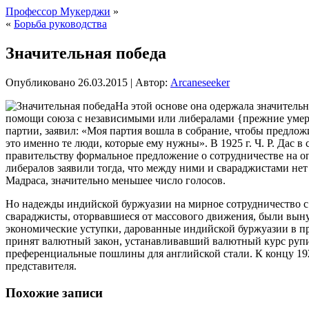
Профессор Мукерджи
»
«
Борьба руководства
Значительная победа
Опубликовано
26.03.2015
|
Автор:
Arcaneseeker
На этой основе она одержала значительн
помощи союза с независимыми или либералами {прежние умерен
партии, заявил: «Моя партия вошла в собрание, чтобы предлож
это именно те люди, которые ему нужны». В 1925 г. Ч. Р. Дас 
правительству формальное предложение о сотрудничестве на о
либералов заявили тогда, что между ними и свараджистами не
Мадраса, значительно меньшее число голосов.
Но надежды индийской буржуазии на мирное сотрудничество с 
свараджисты, оторвавшиеся от массового движения, были выну
экономические уступки, дарованные индийской буржуазии в пр
принят валютный закон, устанавливавший валютный курс рупии
преференциальные пошлины для английской стали. К концу 192
представителя.
Похожие записи