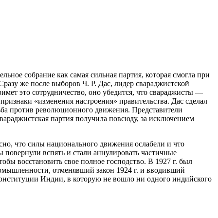
ельное собрание как самая сильная партия, которая смогла при
разу же после выборов Ч. Р. Дас, лидер свараджистской
римет это сотрудничество, оно убедится, что свараджисты —
т признаки «изменения настроения» правительства. Дас сделал
рьба против революционного движения. Представители
свараджистская партия получила повсюду, за исключением
сно, что силы национального движения ослабели и что
 повернули вспять и стали аннулировать частичные
бы восстановить свое полное господство. В 1927 г. был
ромышленности, отменявший закон 1924 г. и вводивший
конституции Индии, в которую не вошло ни одного индийского