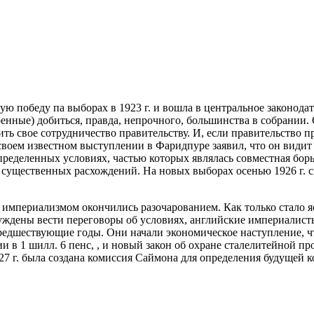
ую победу па выборах в 1923 г. и вошла в центральное законодат
ные) добиться, правда, непрочного, большинства в собрании. С
ить свое сотрудничество
правительству. И, если правительство п
в своем известном выступлении в Фаридпуре заявил, что он види
пределенных условиях, частью которых являлась совместная бо
т существенных расхождений. На новых выборах осенью 1926 г. 
империализмом окончились разочарованием. Как только стало я
ждены вести переговоры об условиях, английские империалисты
едшествующие годы. Они начали экономическое наступление, что
 в 1 шилл. 6 пенс, , и новый закон об охране сталелитейной п
7 г. была создана комиссия Саймона для определения будущей 